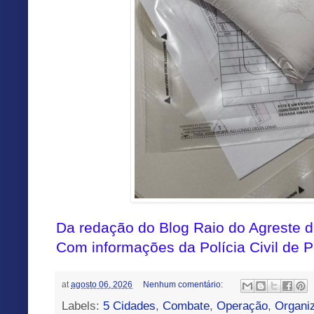
Da redação do Blog Raio do Agreste
Com informações da Polícia Civil de
at
agosto 06, 2026
Nenhum comentário:
Labels:
5 Cidades
,
Combate
,
Operação
,
Organi