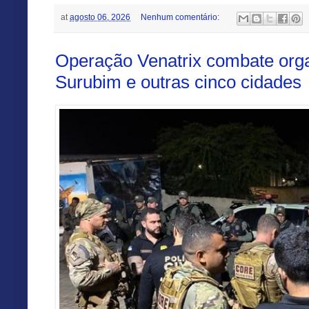
at
agosto 06, 2026
Nenhum comentário:
Operação Venatrix combate org
Surubim e outras cinco cidades