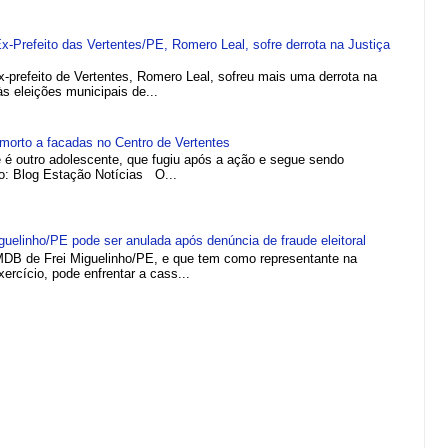
refeito das Vertentes/PE, Romero Leal, sofre derrota na Justiça
efeito de Vertentes, Romero Leal, sofreu mais uma derrota na
 às eleições municipais de...
morto a facadas no Centro de Vertentes
e é outro adolescente, que fugiu após a ação e segue sendo
to: Blog Estação Notícias O...
elinho/PE pode ser anulada após denúncia de fraude eleitoral
MDB de Frei Miguelinho/PE, e que tem como representante na
rcício, pode enfrentar a cass...