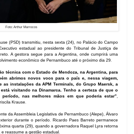
Foto: Arthur Marrocos
ause (PSD) transmitiu, nesta sexta (24), no Palácio do Campo
xecutivo estadual ao presidente do Tribunal de Justiça de
eto. A gestora segue para a Argentina, onde cumprirá uma
olvimento econômico de Pernambuco até o próximo dia 29.
o técnica com o Estado de Mendoza, na Argentina, para
mbém abrimos novos voos para o país e, nessa viagem,
 e as instalações da APM Terminals, do Grupo Maersk, a
stá visitando na Dinamarca. Tenho a certeza de que o
e período, nas melhores mãos em que poderia estar”
,
iscila Krause.
dente da Assembleia Legislativa de Pernambuco (Alepe), Álvaro
terior durante o período. Ricardo Paes Barreto permanece
óxima quarta (29), quando a governadora Raquel Lyra retorna
a e reassume a gestão estadual.