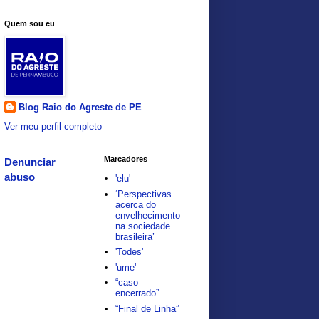
Quem sou eu
Blog Raio do Agreste de PE
Ver meu perfil completo
Marcadores
Denunciar
abuso
'elu'
‘Perspectivas
acerca do
envelhecimento
na sociedade
brasileira’
'Todes'
'ume'
“caso
encerrado”
“Final de Linha”