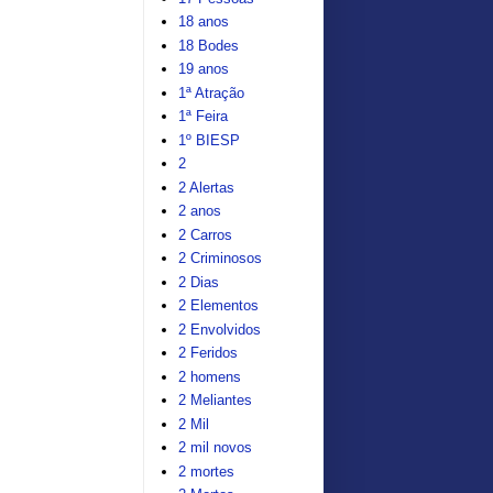
18 anos
18 Bodes
19 anos
1ª Atração
1ª Feira
1º BIESP
2
2 Alertas
2 anos
2 Carros
2 Criminosos
2 Dias
2 Elementos
2 Envolvidos
2 Feridos
2 homens
2 Meliantes
2 Mil
2 mil novos
2 mortes