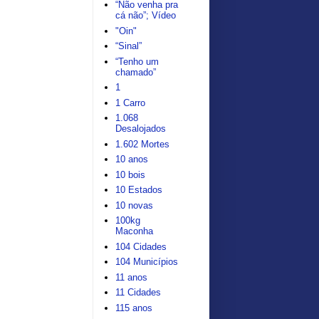
“Não venha pra
cá não”; Vídeo
"Oin"
“Sinal”
“Tenho um
chamado”
1
1 Carro
1.068
Desalojados
1.602 Mortes
10 anos
10 bois
10 Estados
10 novas
100kg
Maconha
104 Cidades
104 Municípios
11 anos
11 Cidades
115 anos