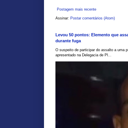
Postagem mais recente
Assinar:
Postar comentários (Atom)
Levou 50 pontos: Elemento que assal
durante fuga
O suspeito de participar do assalto a uma pi
apresentado na Delegacia de Pl...