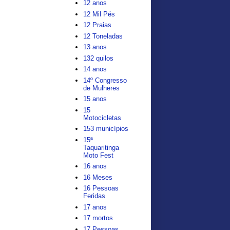
12 anos
12 Mil Pés
12 Praias
12 Toneladas
13 anos
132 quilos
14 anos
14º Congresso
de Mulheres
15 anos
15
Motocicletas
153 municípios
15ª
Taquaritinga
Moto Fest
16 anos
16 Meses
16 Pessoas
Feridas
17 anos
17 mortos
17 Pessoas