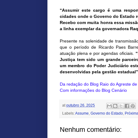
“Assumir este cargo é uma respon
cidades onde o Governo do Estado re
Recebo com muita honra essa missã
a linha exemplar da governadora Raq
Presente na solenidade de transmissão 
que o período de Ricardo Paes Barr
atuação plena e por agendas oficiais.
“
Justiça tem sido um grande parcei
um membro do Poder Judiciário est
desenvolvidas pela gestão estadual”
Da redação do Blog Raio do Agreste d
Com informações do Blog Cenário
at
outubro 26, 2025
Labels:
Assume
,
Governo do Estado
,
Próxima
Nenhum comentário: