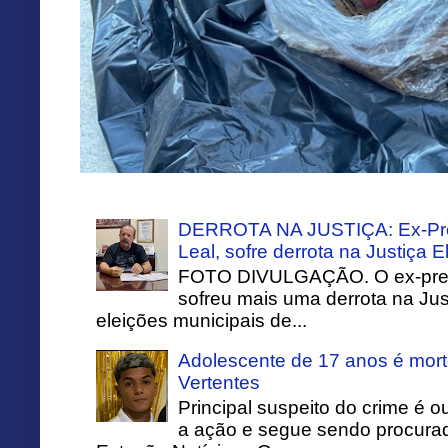
DERROTA NA JUSTIÇA: Ex-Pref
Leal, sofre derrota na Justiça El
FOTO DIVULGAÇÃO. O ex-prefei
sofreu mais uma derrota na Just
eleições municipais de...
Adolescente de 17 anos é mort
Vertentes
Principal suspeito do crime é o
a ação e segue sendo procurado