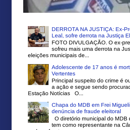
DERROTA NA JUSTIÇA: Ex-Pref
Leal, sofre derrota na Justiça El
FOTO DIVULGAÇÃO. O ex-prefei
sofreu mais uma derrota na Just
eleições municipais de...
Adolescente de 17 anos é mort
Vertentes
Principal suspeito do crime é o
a ação e segue sendo procurado
Estação Notícias O...
Chapa do MDB em Frei Migueli
denúncia de fraude eleitoral
O diretório municipal do MDB 
tem como representante na Câ