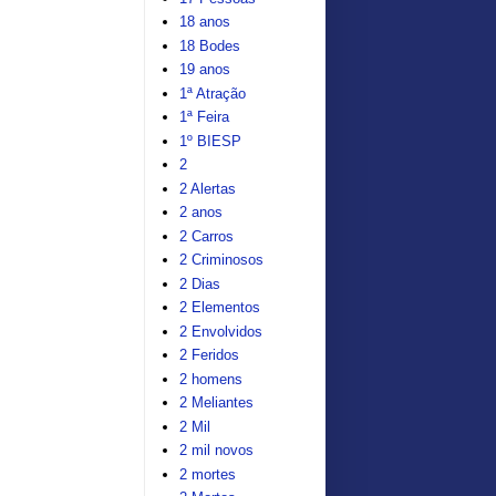
18 anos
18 Bodes
19 anos
1ª Atração
1ª Feira
1º BIESP
2
2 Alertas
2 anos
2 Carros
2 Criminosos
2 Dias
2 Elementos
2 Envolvidos
2 Feridos
2 homens
2 Meliantes
2 Mil
2 mil novos
2 mortes