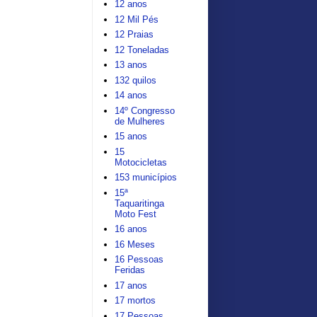
12 anos
12 Mil Pés
12 Praias
12 Toneladas
13 anos
132 quilos
14 anos
14º Congresso
de Mulheres
15 anos
15
Motocicletas
153 municípios
15ª
Taquaritinga
Moto Fest
16 anos
16 Meses
16 Pessoas
Feridas
17 anos
17 mortos
17 Pessoas