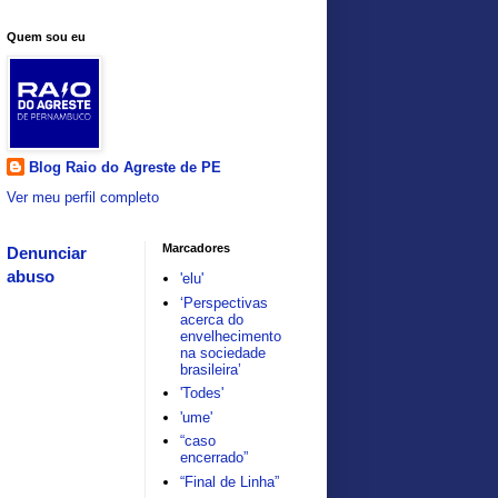
Quem sou eu
Blog Raio do Agreste de PE
Ver meu perfil completo
Marcadores
Denunciar
abuso
'elu'
‘Perspectivas
acerca do
envelhecimento
na sociedade
brasileira’
'Todes'
'ume'
“caso
encerrado”
“Final de Linha”