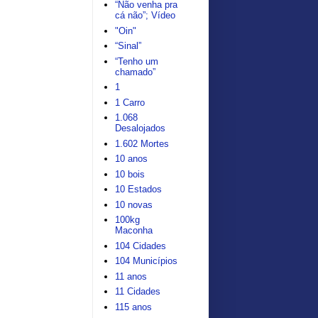
“Não venha pra
cá não”; Vídeo
"Oin"
“Sinal”
“Tenho um
chamado”
1
1 Carro
1.068
Desalojados
1.602 Mortes
10 anos
10 bois
10 Estados
10 novas
100kg
Maconha
104 Cidades
104 Municípios
11 anos
11 Cidades
115 anos