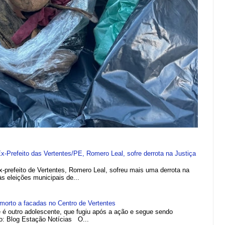
refeito das Vertentes/PE, Romero Leal, sofre derrota na Justiça
efeito de Vertentes, Romero Leal, sofreu mais uma derrota na
 às eleições municipais de...
morto a facadas no Centro de Vertentes
e é outro adolescente, que fugiu após a ação e segue sendo
to: Blog Estação Notícias O...