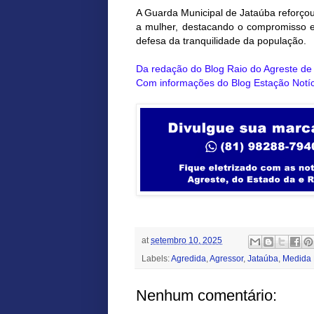
A Guarda Municipal de Jataúba reforçou
a mulher, destacando o compromisso e
defesa da tranquilidade da população.
Da redação do Blog Raio do Agreste d
Com informações do Blog Estação Notíc
at
setembro 10, 2025
Labels:
Agredida
,
Agressor
,
Jataúba
,
Medida 
Nenhum comentário: