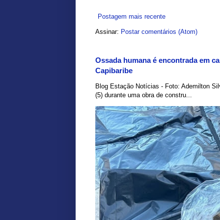
Postagem mais recente
Assinar:
Postar comentários (Atom)
Ossada humana é encontrada em car
Capibaribe
Blog Estação Notícias - Foto: Ademilton Si
(5) durante uma obra de constru...