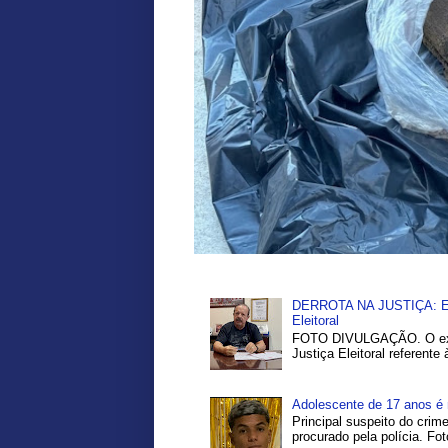
DERROTA NA JUSTIÇA: Ex-P
Eleitoral
FOTO DIVULGAÇÃO. O ex-pr
Justiça Eleitoral referente
Adolescente de 17 anos é 
Principal suspeito do crim
procurado pela polícia. Fo