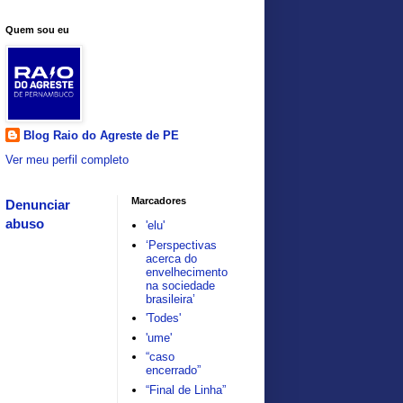
Quem sou eu
Blog Raio do Agreste de PE
Ver meu perfil completo
Marcadores
Denunciar
abuso
'elu'
‘Perspectivas
acerca do
envelhecimento
na sociedade
brasileira’
'Todes'
'ume'
“caso
encerrado”
“Final de Linha”