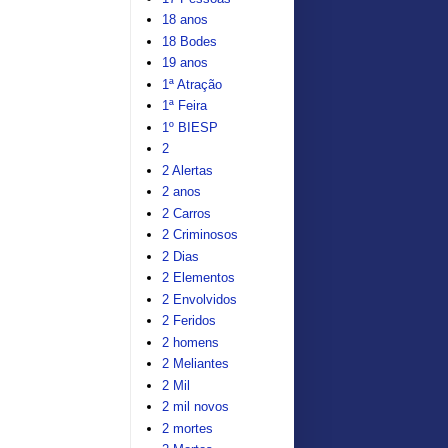
18 anos
18 Bodes
19 anos
1ª Atração
1ª Feira
1º BIESP
2
2 Alertas
2 anos
2 Carros
2 Criminosos
2 Dias
2 Elementos
2 Envolvidos
2 Feridos
2 homens
2 Meliantes
2 Mil
2 mil novos
2 mortes