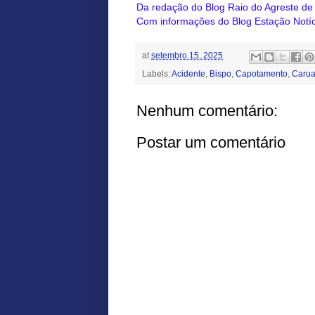
Da redação do Blog Raio do Agreste d
Com informações do Blog Estação Notíc
at
setembro 15, 2025
Labels:
Acidente
,
Bispo
,
Capotamento
,
Carua
Nenhum comentário:
Postar um comentário