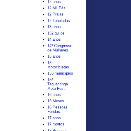
12 anos
12 Mil Pés
12 Praias
12 Toneladas
13 anos
132 quilos
14 anos
14º Congresso
de Mulheres
15 anos
15
Motocicletas
153 municípios
15ª
Taquaritinga
Moto Fest
16 anos
16 Meses
16 Pessoas
Feridas
17 anos
17 mortos
17 Pessoas