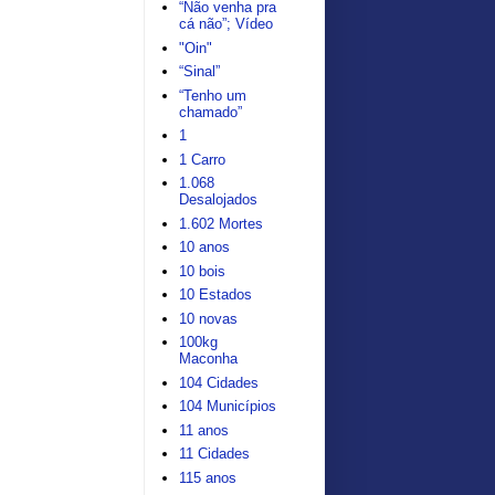
“Não venha pra
cá não”; Vídeo
"Oin"
“Sinal”
“Tenho um
chamado”
1
1 Carro
1.068
Desalojados
1.602 Mortes
10 anos
10 bois
10 Estados
10 novas
100kg
Maconha
104 Cidades
104 Municípios
11 anos
11 Cidades
115 anos