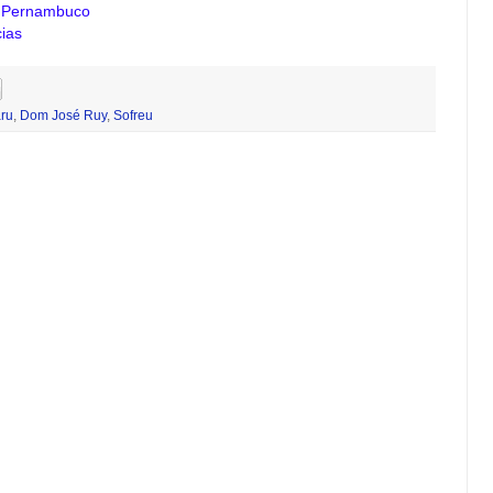
e Pernambuco
ias
ru
,
Dom José Ruy
,
Sofreu