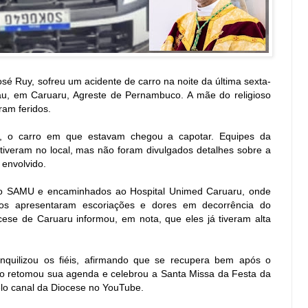
é Ruy, sofreu um acidente de carro na noite da última sexta-
sau, em Caruaru, Agreste de Pernambuco. A mãe do religioso
ram feridos.
o, o carro em que estavam chegou a capotar. Equipes da
tiveram no local, mas não foram divulgados detalhes sobre a
 envolvido.
lo SAMU e encaminhados ao Hospital Unimed Caruaru, onde
os apresentaram escoriações e dores em decorrência do
cese de Caruaru informou, em nota, que eles já tiveram alta
nquilizou os fiéis, afirmando que se recupera bem após o
oso retomou sua agenda e celebrou a Santa Missa da Festa da
elo canal da Diocese no YouTube.