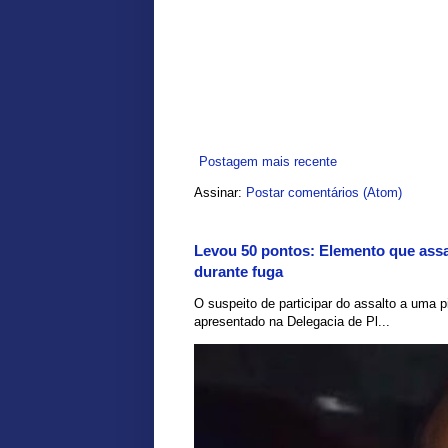
Postagem mais recente
Assinar:
Postar comentários (Atom)
Levou 50 pontos: Elemento que assal
durante fuga
O suspeito de participar do assalto a uma pi
apresentado na Delegacia de Pl...