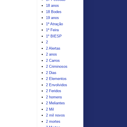
18 anos
18 Bodes
19 anos
1ª Atração
1ª Feira
1º BIESP
2
2 Alertas
2 anos
2 Carros
2 Criminosos
2 Dias
2 Elementos
2 Envolvidos
2 Feridos
2 homens
2 Meliantes
2 Mil
2 mil novos
2 mortes