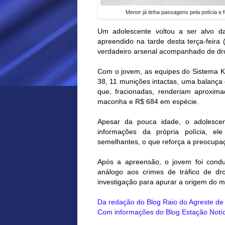
Menor já tinha passagens pela polícia e
Um adolescente voltou a ser alvo d
apreendido na tarde desta terça-feira 
verdadeiro arsenal acompanhado de dro
Com o jovem, as equipes do Sistema K
38, 11 munições intactas, uma balança 
que, fracionadas, renderiam aproxi
maconha e R$ 684 em espécie.
Apesar da pouca idade, o adolescen
informações da própria polícia, el
semelhantes, o que reforça a preocupaç
Após a apreensão, o jovem foi conduz
análogo aos crimes de tráfico de dr
investigação para apurar a origem do ma
Da redação do Blog Raio do Agreste d
Com informações do Blog Estação Notíc