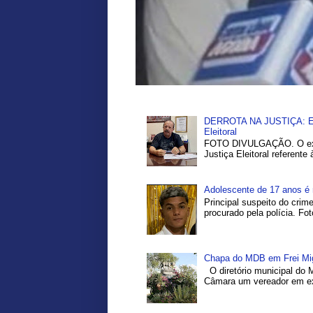
DERROTA NA JUSTIÇA: Ex-P
Eleitoral
FOTO DIVULGAÇÃO. O ex-pr
Justiça Eleitoral referente
Adolescente de 17 anos é 
Principal suspeito do crim
procurado pela polícia. Fo
Chapa do MDB em Frei Migu
O diretório municipal do 
Câmara um vereador em exe