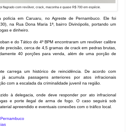
 foi flagrado com revólver, crack, maconha e quase R$ 700 em espécie.
a polícia em Caruaru, no Agreste de Pernambuco. Ele foi
(30), na Rua Dona Maria 1ª, bairro Divinópolis, portando um
gas e dinheiro.
oban e do Tático do 4º BPM encontraram um revólver calibre
de precisão, cerca de 4,5 gramas de crack em pedras brutas,
madamente 40 porções para venda, além de uma porção de
te carrega um histórico de reincidência. De acordo com
e já acumula passagens anteriores por atos infracionais
ão com a escalada da criminalidade juvenil na região.
ido à delegacia, onde deve responder por ato infracional
ogas e porte ilegal de arma de fogo. O caso seguirá sob
terial apreendido e eventuais conexões com o tráfico local.
e Pernambuco
ias