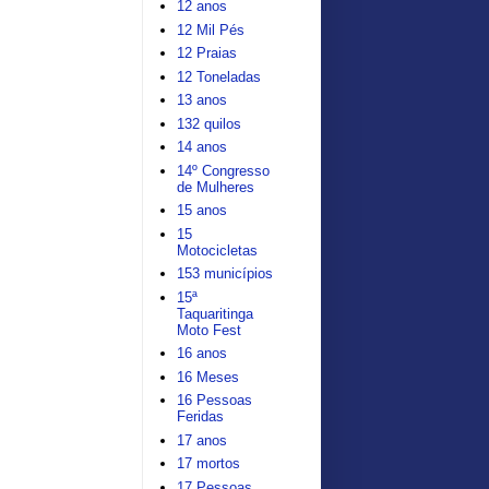
12 anos
12 Mil Pés
12 Praias
12 Toneladas
13 anos
132 quilos
14 anos
14º Congresso
de Mulheres
15 anos
15
Motocicletas
153 municípios
15ª
Taquaritinga
Moto Fest
16 anos
16 Meses
16 Pessoas
Feridas
17 anos
17 mortos
17 Pessoas