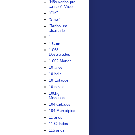
“Não venha pra
cá não”; Vídeo
"Oin"
“Sinal”
“Tenho um
chamado”
1
1 Carro
1.068
Desalojados
1.602 Mortes
10 anos
10 bois
10 Estados
10 novas
100kg
Maconha
104 Cidades
104 Municípios
11 anos
11 Cidades
115 anos