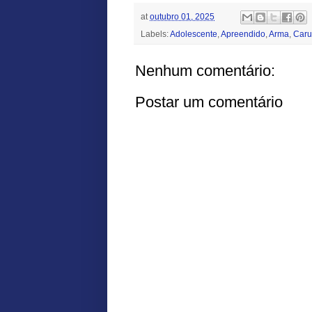
at
outubro 01, 2025
Labels:
Adolescente
,
Apreendido
,
Arma
,
Caru
Nenhum comentário:
Postar um comentário