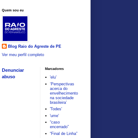
Quem sou eu
Blog Raio do Agreste de PE
Ver meu perfil completo
Marcadores
Denunciar
abuso
'elu'
‘Perspectivas
acerca do
envelhecimento
na sociedade
brasileira’
'Todes'
'ume'
“caso
encerrado”
“Final de Linha”