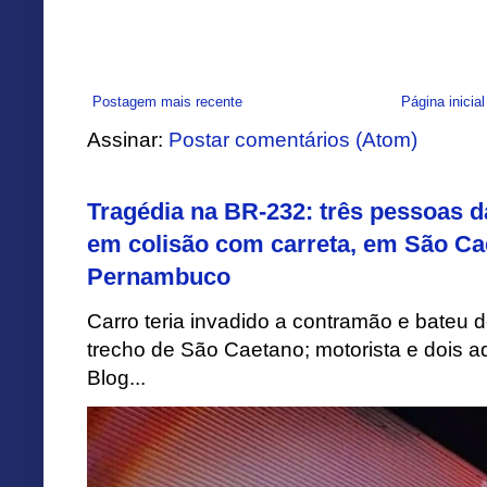
Postagem mais recente
Página inicial
Assinar:
Postar comentários (Atom)
Tragédia na BR-232: três pessoas 
em colisão com carreta, em São Ca
Pernambuco
Carro teria invadido a contramão e bateu 
trecho de São Caetano; motorista e dois a
Blog...