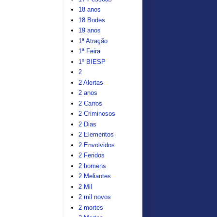
18 anos
18 Bodes
19 anos
1ª Atração
1ª Feira
1º BIESP
2
2 Alertas
2 anos
2 Carros
2 Criminosos
2 Dias
2 Elementos
2 Envolvidos
2 Feridos
2 homens
2 Meliantes
2 Mil
2 mil novos
2 mortes