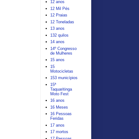
12 anos
12 Mil Pés
12 Praias
12 Toneladas
13 anos
132 quilos
14 anos
14º Congresso
de Mulheres
15 anos
15
Motocicletas
153 municípios
15ª
Taquaritinga
Moto Fest
16 anos
16 Meses
16 Pessoas
Feridas
17 anos
17 mortos
17 Pessoas