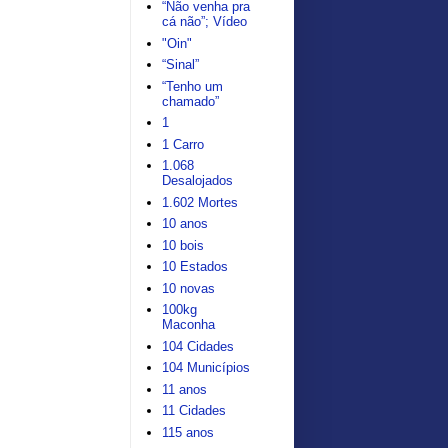
“Não venha pra
cá não”; Vídeo
"Oin"
“Sinal”
“Tenho um
chamado”
1
1 Carro
1.068
Desalojados
1.602 Mortes
10 anos
10 bois
10 Estados
10 novas
100kg
Maconha
104 Cidades
104 Municípios
11 anos
11 Cidades
115 anos