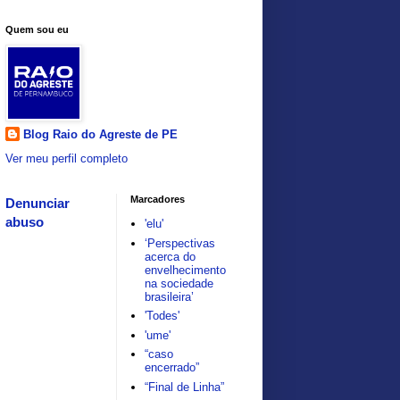
Quem sou eu
Blog Raio do Agreste de PE
Ver meu perfil completo
Marcadores
Denunciar
abuso
'elu'
‘Perspectivas
acerca do
envelhecimento
na sociedade
brasileira’
'Todes'
'ume'
“caso
encerrado”
“Final de Linha”