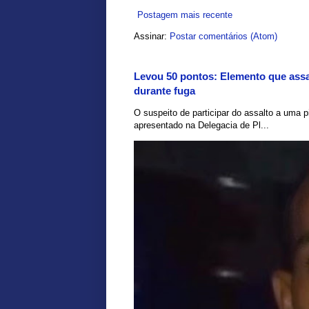
Postagem mais recente
Assinar:
Postar comentários (Atom)
Levou 50 pontos: Elemento que assal
durante fuga
O suspeito de participar do assalto a uma pi
apresentado na Delegacia de Pl...