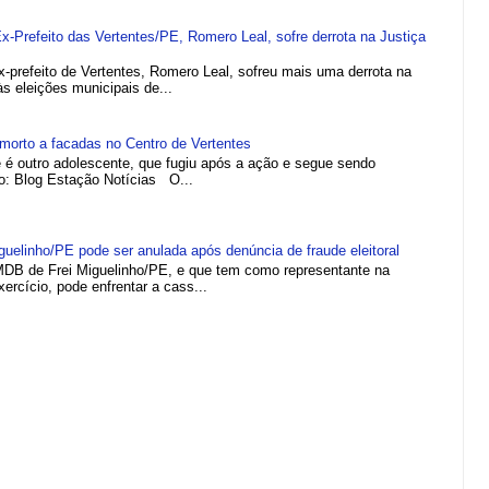
refeito das Vertentes/PE, Romero Leal, sofre derrota na Justiça
efeito de Vertentes, Romero Leal, sofreu mais uma derrota na
 às eleições municipais de...
morto a facadas no Centro de Vertentes
e é outro adolescente, que fugiu após a ação e segue sendo
to: Blog Estação Notícias O...
elinho/PE pode ser anulada após denúncia de fraude eleitoral
MDB de Frei Miguelinho/PE, e que tem como representante na
rcício, pode enfrentar a cass...