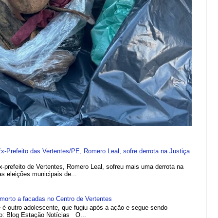
refeito das Vertentes/PE, Romero Leal, sofre derrota na Justiça
efeito de Vertentes, Romero Leal, sofreu mais uma derrota na
 às eleições municipais de...
morto a facadas no Centro de Vertentes
e é outro adolescente, que fugiu após a ação e segue sendo
to: Blog Estação Notícias O...