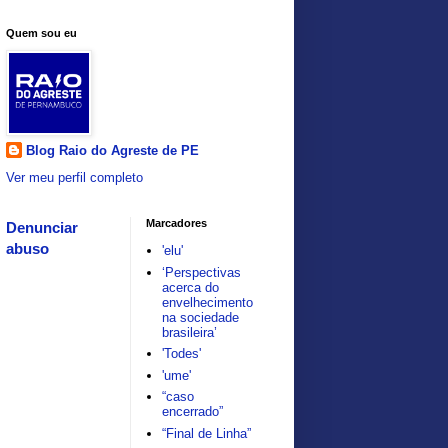
Quem sou eu
Blog Raio do Agreste de PE
Ver meu perfil completo
Marcadores
Denunciar
abuso
'elu'
‘Perspectivas
acerca do
envelhecimento
na sociedade
brasileira’
'Todes'
'ume'
“caso
encerrado”
“Final de Linha”