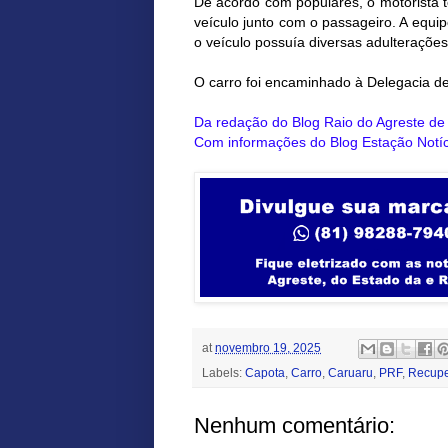
De acordo com populares, o motorista t
veículo junto com o passageiro. A equi
o veículo possuía diversas adulterações
O carro foi encaminhado à Delegacia de P
Da redação do Blog Raio do Agreste d
Com informações do Blog Estação Notíc
at
novembro 19, 2025
Labels:
Capota
,
Carro
,
Caruaru
,
PRF
,
Recup
Nenhum comentário: