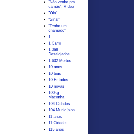
“Não venha pra
cá não”; Vídeo
"Oin"
“Sinal”
“Tenho um
chamado”
1
1 Carro
1.068
Desalojados
1.602 Mortes
10 anos
10 bois
10 Estados
10 novas
100kg
Maconha
104 Cidades
104 Municípios
11 anos
11 Cidades
115 anos