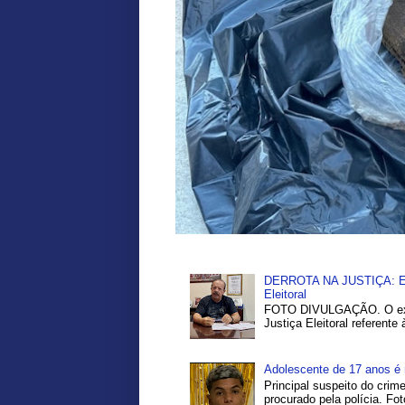
DERROTA NA JUSTIÇA: Ex-P
Eleitoral
FOTO DIVULGAÇÃO. O ex-pr
Justiça Eleitoral referente
Adolescente de 17 anos é 
Principal suspeito do crim
procurado pela polícia. Fo