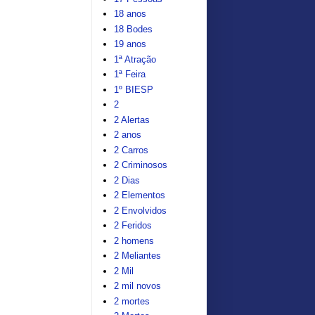
18 anos
18 Bodes
19 anos
1ª Atração
1ª Feira
1º BIESP
2
2 Alertas
2 anos
2 Carros
2 Criminosos
2 Dias
2 Elementos
2 Envolvidos
2 Feridos
2 homens
2 Meliantes
2 Mil
2 mil novos
2 mortes