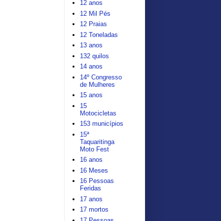
12 anos
12 Mil Pés
12 Praias
12 Toneladas
13 anos
132 quilos
14 anos
14º Congresso
de Mulheres
15 anos
15
Motocicletas
153 municípios
15ª
Taquaritinga
Moto Fest
16 anos
16 Meses
16 Pessoas
Feridas
17 anos
17 mortos
17 Pessoas