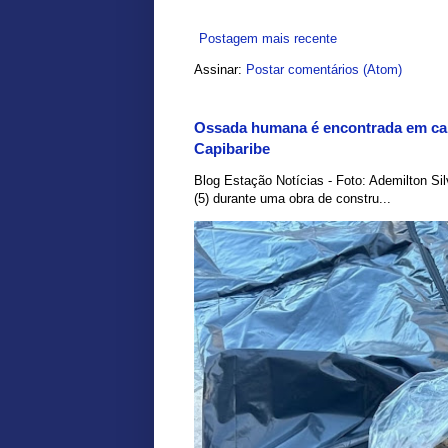
Postagem mais recente
Assinar:
Postar comentários (Atom)
Ossada humana é encontrada em car
Capibaribe
Blog Estação Notícias - Foto: Ademilton Si
(5) durante uma obra de constru...