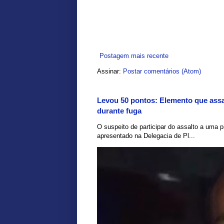
Postagem mais recente
Assinar:
Postar comentários (Atom)
Levou 50 pontos: Elemento que assal
durante fuga
O suspeito de participar do assalto a uma pi
apresentado na Delegacia de Pl...