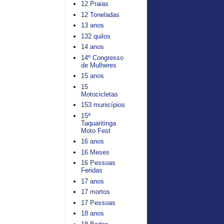
12 Praias
12 Toneladas
13 anos
132 quilos
14 anos
14º Congresso
de Mulheres
15 anos
15
Motocicletas
153 municípios
15ª
Taquaritinga
Moto Fest
16 anos
16 Meses
16 Pessoas
Feridas
17 anos
17 mortos
17 Pessoas
18 anos