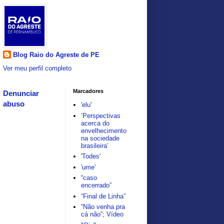
Blog Raio do Agreste de PE
Ver meu perfil completo
Marcadores
Denunciar
abuso
'elu'
‘Perspectivas
acerca do
envelhecimento
na sociedade
brasileira’
'Todes'
'ume'
“caso
encerrado”
“Final de Linha”
“Não venha pra
cá não”; Vídeo