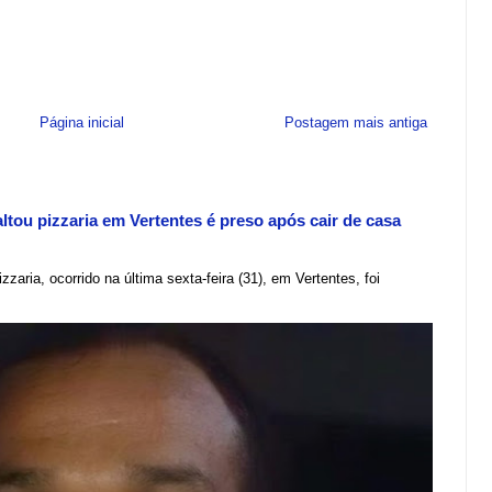
Página inicial
Postagem mais antiga
tou pizzaria em Vertentes é preso após cair de casa
zzaria, ocorrido na última sexta-feira (31), em Vertentes, foi