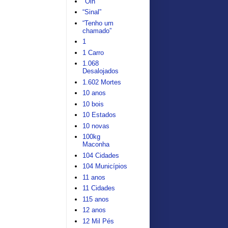
"Oin"
“Sinal”
“Tenho um
chamado”
1
1 Carro
1.068
Desalojados
1.602 Mortes
10 anos
10 bois
10 Estados
10 novas
100kg
Maconha
104 Cidades
104 Municípios
11 anos
11 Cidades
115 anos
12 anos
12 Mil Pés