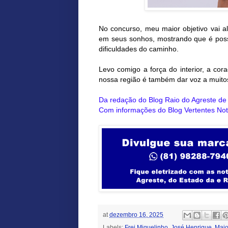
No concurso, meu maior objetivo vai al
em seus sonhos, mostrando que é poss
dificuldades do caminho.
Levo comigo a força do interior, a c
nossa região é também dar voz a muito
Da redação do Blog
Raio do Agreste d
Com informações do Blog Vertentes Not
at
dezembro 16, 2025
Labels:
Frei Miguelinho
,
José Henrique
,
Maio