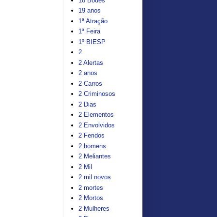
18 Bodes
19 anos
1ª Atração
1ª Feira
1º BIESP
2
2 Alertas
2 anos
2 Carros
2 Criminosos
2 Dias
2 Elementos
2 Envolvidos
2 Feridos
2 homens
2 Meliantes
2 Mil
2 mil novos
2 mortes
2 Mortos
2 Mulheres