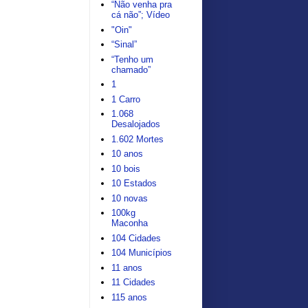
“Não venha pra
cá não”; Vídeo
"Oin"
“Sinal”
“Tenho um
chamado”
1
1 Carro
1.068
Desalojados
1.602 Mortes
10 anos
10 bois
10 Estados
10 novas
100kg
Maconha
104 Cidades
104 Municípios
11 anos
11 Cidades
115 anos