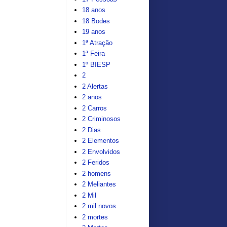
18 anos
18 Bodes
19 anos
1ª Atração
1ª Feira
1º BIESP
2
2 Alertas
2 anos
2 Carros
2 Criminosos
2 Dias
2 Elementos
2 Envolvidos
2 Feridos
2 homens
2 Meliantes
2 Mil
2 mil novos
2 mortes