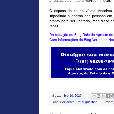
a rua, caiu da moto e morreu no local.
O esposo da tia da vítima, Anselmo,
impedindo o acesso das pessoas em v
pronto para ser liberado, mas disse e
rapaz.
Da redação do Blog
Raio do Agreste d
Com informações do Blog Vertentes Not
at
dezembro 10, 2025
Labels:
Acidente
,
Frei Miguelinho-PE
,
Jovem