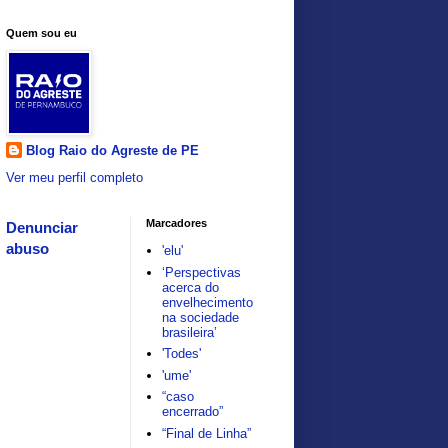
Quem sou eu
Blog Raio do Agreste de PE
Ver meu perfil completo
Marcadores
Denunciar
abuso
'elu'
‘Perspectivas
acerca do
envelhecimento
na sociedade
brasileira’
'Todes'
'ume'
“caso
encerrado”
“Final de Linha”