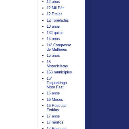
12 anos
12 Mil Pés
12 Praias
12 Toneladas
13 anos
132 quilos
14 anos
14º Congresso
de Mulheres
15 anos
15
Motocicletas
153 municípios
15ª
Taquaritinga
Moto Fest
16 anos
16 Meses
16 Pessoas
Feridas
17 anos
17 mortos
17 Pessoas