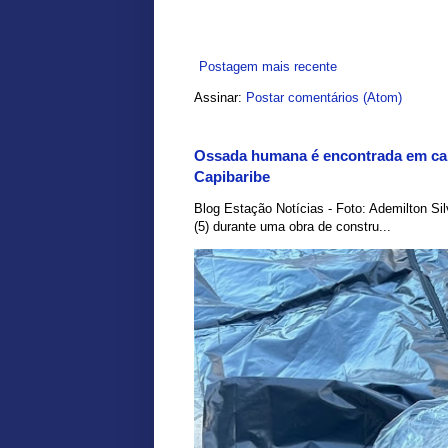
Postagem mais recente
Assinar:
Postar comentários (Atom)
Ossada humana é encontrada em car
Capibaribe
Blog Estação Notícias - Foto: Ademilton Si
(5) durante uma obra de constru...