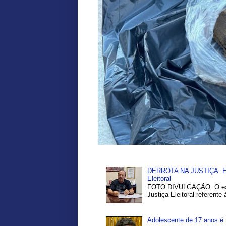
DERROTA NA JUSTIÇA: Ex-P
Eleitoral
FOTO DIVULGAÇÃO. O ex-pr
Justiça Eleitoral referente
Adolescente de 17 anos é 