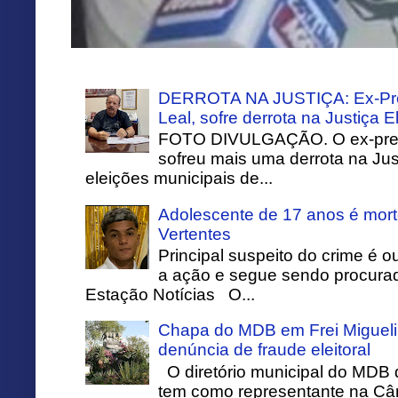
DERROTA NA JUSTIÇA: Ex-Pref
Leal, sofre derrota na Justiça El
FOTO DIVULGAÇÃO. O ex-prefei
sofreu mais uma derrota na Just
eleições municipais de...
Adolescente de 17 anos é mort
Vertentes
Principal suspeito do crime é o
a ação e segue sendo procurado
Estação Notícias O...
Chapa do MDB em Frei Migueli
denúncia de fraude eleitoral
O diretório municipal do MDB 
tem como representante na Câ