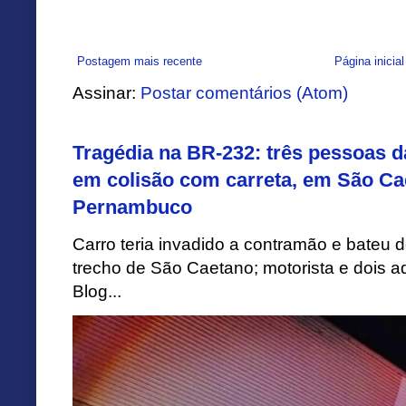
Postagem mais recente
Página inicial
Assinar:
Postar comentários (Atom)
Tragédia na BR-232: três pessoas 
em colisão com carreta, em São Ca
Pernambuco
Carro teria invadido a contramão e bateu 
trecho de São Caetano; motorista e dois a
Blog...