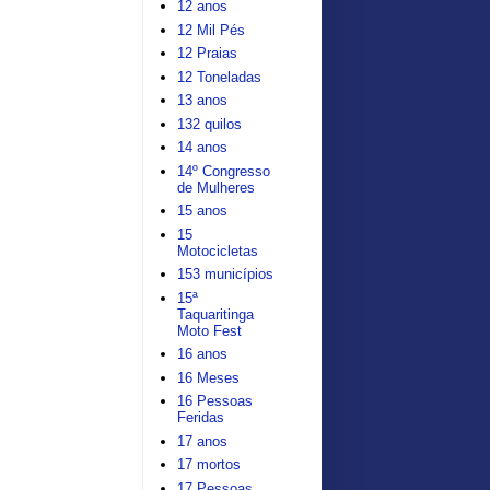
12 anos
12 Mil Pés
12 Praias
12 Toneladas
13 anos
132 quilos
14 anos
14º Congresso
de Mulheres
15 anos
15
Motocicletas
153 municípios
15ª
Taquaritinga
Moto Fest
16 anos
16 Meses
16 Pessoas
Feridas
17 anos
17 mortos
17 Pessoas