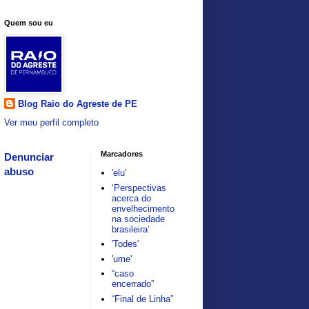
Quem sou eu
Blog Raio do Agreste de PE
Ver meu perfil completo
Marcadores
Denunciar
abuso
'elu'
‘Perspectivas
acerca do
envelhecimento
na sociedade
brasileira’
'Todes'
'ume'
“caso
encerrado”
“Final de Linha”