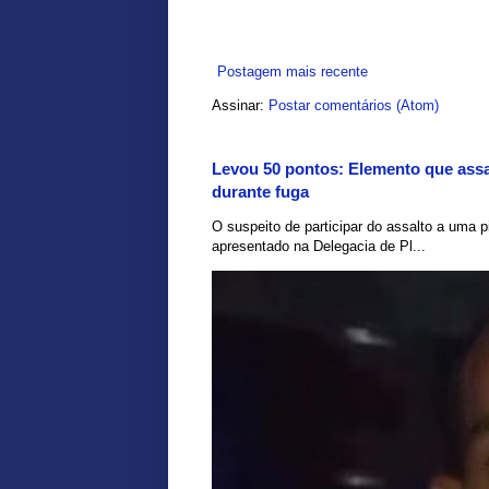
Postagem mais recente
Assinar:
Postar comentários (Atom)
Levou 50 pontos: Elemento que assal
durante fuga
O suspeito de participar do assalto a uma pi
apresentado na Delegacia de Pl...