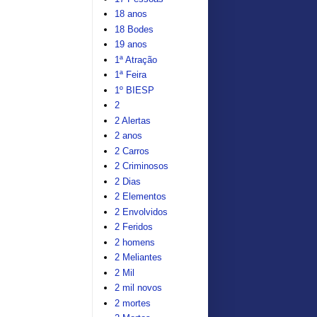
18 anos
18 Bodes
19 anos
1ª Atração
1ª Feira
1º BIESP
2
2 Alertas
2 anos
2 Carros
2 Criminosos
2 Dias
2 Elementos
2 Envolvidos
2 Feridos
2 homens
2 Meliantes
2 Mil
2 mil novos
2 mortes