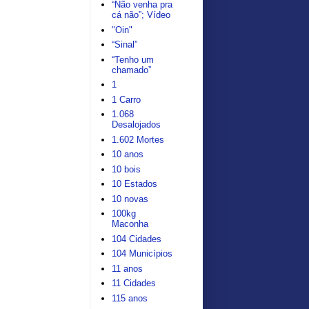
“Não venha pra
cá não”; Vídeo
"Oin"
“Sinal”
“Tenho um
chamado”
1
1 Carro
1.068
Desalojados
1.602 Mortes
10 anos
10 bois
10 Estados
10 novas
100kg
Maconha
104 Cidades
104 Municípios
11 anos
11 Cidades
115 anos