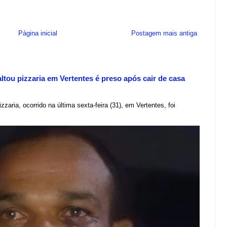
Página inicial
Postagem mais antiga
tou pizzaria em Vertentes é preso após cair de casa
zzaria, ocorrido na última sexta-feira (31), em Vertentes, foi