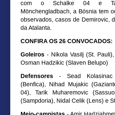
com o Schalke 04 e Taba
Mönchengladbach, a Bósnia tem o
observados, casos de Demirovic, do
da Atalanta.
CONFIRA OS 26 CONVOCADOS:
Goleiros
- Nikola Vasilj (St. Pauli)
Osman Hadzikic (Slaven Belupo)
Defensores
- Sead Kolasinac (
(Benfica), Nihad Mujakic (Gaziant
04), Tarik Muharemovic (Sassuo
(Sampdoria), Nidal Celik (Lens) e St
Meio-campistas
- Amir Hadziahmeto