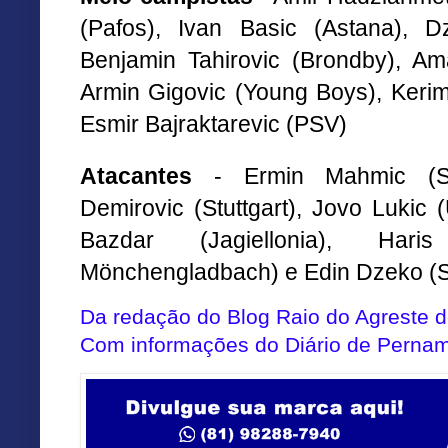
(Pafos), Ivan Basic (Astana), Dz
Benjamin Tahirovic (Brondby), Am
Armin Gigovic (Young Boys), Kerim
Esmir Bajraktarevic (PSV)
Atacantes
- Ermin Mahmic (Slo
Demirovic (Stuttgart), Jovo Lukic 
Bazdar (Jagiellonia), Hari
Mönchengladbach) e Edin Dzeko (S
Da redação do Blog Raio do Agreste
Com informações do Diário de Perna