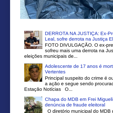
DERROTA NA JUSTIÇA: Ex-Pref
Leal, sofre derrota na Justiça El
FOTO DIVULGAÇÃO. O ex-prefei
sofreu mais uma derrota na Just
eleições municipais de...
Adolescente de 17 anos é mort
Vertentes
Principal suspeito do crime é o
a ação e segue sendo procurado
Estação Notícias O...
Chapa do MDB em Frei Migueli
denúncia de fraude eleitoral
O diretório municipal do MDB 