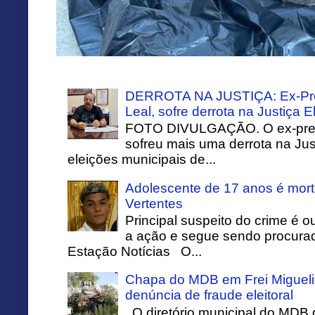
DERROTA NA JUSTIÇA: Ex-Pref
Leal, sofre derrota na Justiça El
FOTO DIVULGAÇÃO. O ex-prefei
sofreu mais uma derrota na Just
eleições municipais de...
Adolescente de 17 anos é mort
Vertentes
Principal suspeito do crime é o
a ação e segue sendo procurado
Estação Notícias O...
Chapa do MDB em Frei Migueli
denúncia de fraude eleitoral
O diretório municipal do MDB 