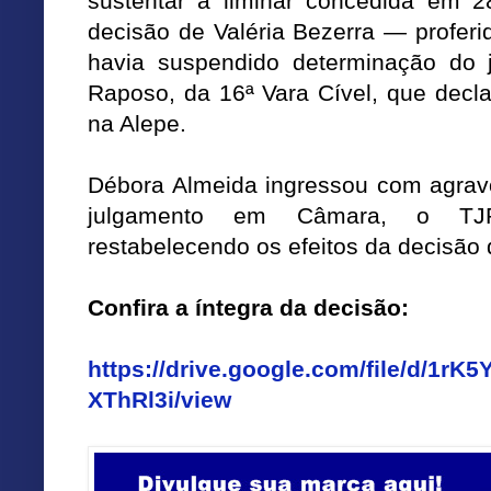
sustentar a liminar concedida em 2
decisão de Valéria Bezerra — profer
havia suspendido determinação do j
Raposo, da 16ª Vara Cível, que decla
na Alepe.
Débora Almeida ingressou com agrav
julgamento em Câmara, o TJ
restabelecendo os efeitos da decisão d
Confira a íntegra da decisão:
https://drive.google.com/file/d/1
XThRl3i/view