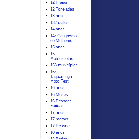
12 Praias
12 Toneladas
13 anos
132 quilos
14 anos
14º Congresso
de Mulheres
15 anos
15
Motocicletas
153 municípios
15ª
Taquaritinga
Moto Fest
16 anos
16 Meses
16 Pessoas
Feridas
17 anos
17 mortos
17 Pessoas
18 anos