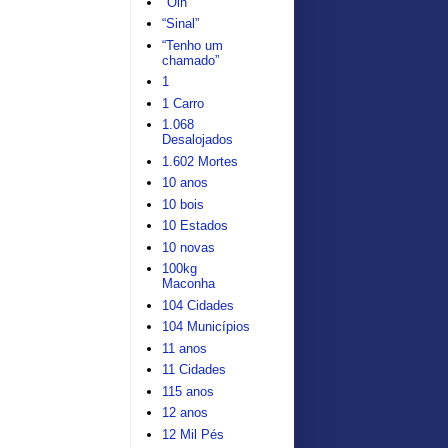
"Oin"
“Sinal”
“Tenho um
chamado”
1
1 Carro
1.068
Desalojados
1.602 Mortes
10 anos
10 bois
10 Estados
10 novas
100kg
Maconha
104 Cidades
104 Municípios
11 anos
11 Cidades
115 anos
12 anos
12 Mil Pés