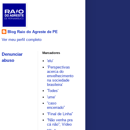
Blog Raio do Agreste de PE
Ver meu perfil completo
Marcadores
Denunciar
abuso
'elu'
‘Perspectivas
acerca do
envelhecimento
na sociedade
brasileira’
'Todes'
'ume'
“caso
encerrado”
“Final de Linha”
“Não venha pra
cá não”; Vídeo