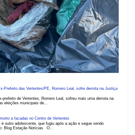
refeito das Vertentes/PE, Romero Leal, sofre derrota na Justiça
efeito de Vertentes, Romero Leal, sofreu mais uma derrota na
 às eleições municipais de...
morto a facadas no Centro de Vertentes
e é outro adolescente, que fugiu após a ação e segue sendo
to: Blog Estação Notícias O...