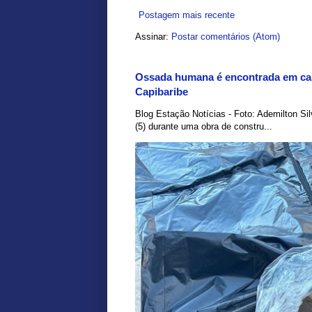
Postagem mais recente
Assinar:
Postar comentários (Atom)
Ossada humana é encontrada em car
Capibaribe
Blog Estação Notícias - Foto: Ademilton Si
(5) durante uma obra de constru...