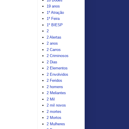
18 Bodes
19 anos
1ª Atração
1ª Feira
1º BIESP
2
2 Alertas
2 anos
2 Carros
2 Criminosos
2 Dias
2 Elementos
2 Envolvidos
2 Feridos
2 homens
2 Meliantes
2 Mil
2 mil novos
2 mortes
2 Mortos
2 Mulheres