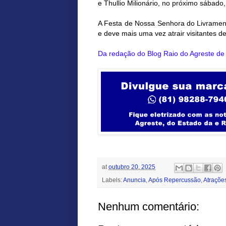
e Thullio Milionário, no próximo sábado,
A Festa de Nossa Senhora do Livrament
e deve mais uma vez atrair visitantes de
Da redação do Blog Raio do Agreste d
at
outubro 20, 2025
Labels:
Anuncia
,
Após Repercussão
,
Atraçõe
Nenhum comentário: