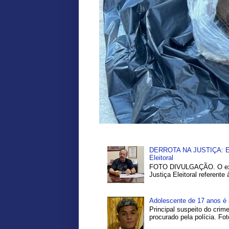
DERROTA NA JUSTIÇA: Ex-P
Eleitoral
FOTO DIVULGAÇÃO. O ex-pr
Justiça Eleitoral referente
Adolescente de 17 anos é 
Principal suspeito do crim
procurado pela polícia. Fo