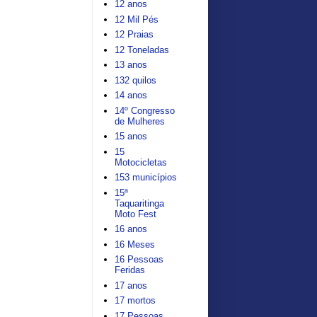
12 anos
12 Mil Pés
12 Praias
12 Toneladas
13 anos
132 quilos
14 anos
14º Congresso
de Mulheres
15 anos
15
Motocicletas
153 municípios
15ª
Taquaritinga
Moto Fest
16 anos
16 Meses
16 Pessoas
Feridas
17 anos
17 mortos
17 Pessoas