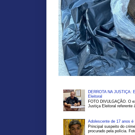
DERROTA NA JUSTIÇA: Ex-P
Eleitoral
FOTO DIVULGAÇÃO. O ex-pr
Justiça Eleitoral referente
Adolescente de 17 anos é 
Principal suspeito do crim
procurado pela polícia. Fo