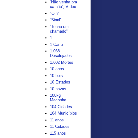
“Não venha pra
cá não”; Vídeo
"Oin"
“Sinal”
“Tenho um
chamado”
1
1 Carro
1.068
Desalojados
1.602 Mortes
10 anos
10 bois
10 Estados
10 novas
100kg
Maconha
104 Cidades
104 Municípios
11 anos
11 Cidades
115 anos