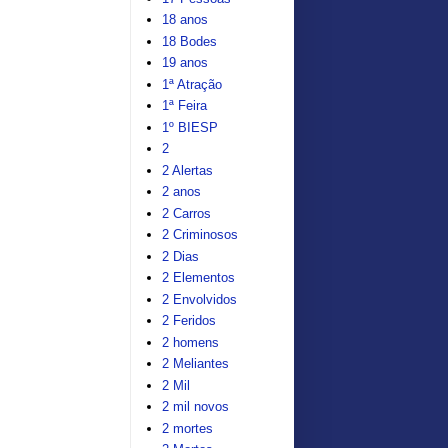
18 anos
18 Bodes
19 anos
1ª Atração
1ª Feira
1º BIESP
2
2 Alertas
2 anos
2 Carros
2 Criminosos
2 Dias
2 Elementos
2 Envolvidos
2 Feridos
2 homens
2 Meliantes
2 Mil
2 mil novos
2 mortes