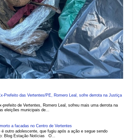
refeito das Vertentes/PE, Romero Leal, sofre derrota na Justiça
efeito de Vertentes, Romero Leal, sofreu mais uma derrota na
 às eleições municipais de...
morto a facadas no Centro de Vertentes
e é outro adolescente, que fugiu após a ação e segue sendo
to: Blog Estação Notícias O...