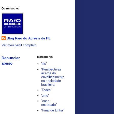
Quem sou eu
Blog Raio do Agreste de PE
Ver meu perfil completo
Marcadores
Denunciar
abuso
'elu'
‘Perspectivas
acerca do
envelhecimento
na sociedade
brasileira’
'Todes'
'ume'
“caso
encerrado”
“Final de Linha”