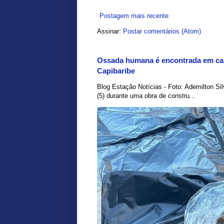
Postagem mais recente
Assinar:
Postar comentários (Atom)
Ossada humana é encontrada em car
Capibaribe
Blog Estação Notícias - Foto: Ademilton Si
(5) durante uma obra de constru...