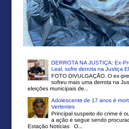
DERROTA NA JUSTIÇA: Ex-Pref
Leal, sofre derrota na Justiça El
FOTO DIVULGAÇÃO. O ex-prefei
sofreu mais uma derrota na Just
eleições municipais de...
Adolescente de 17 anos é mort
Vertentes
Principal suspeito do crime é o
a ação e segue sendo procurado
Estação Notícias O...