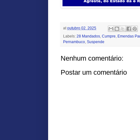
at
outubro 02, 2025
Labels:
28 Mandados
,
Cumpre
,
Emendas Par
Pernambuco
,
Suspende
Nenhum comentário:
Postar um comentário