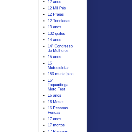
12 anos
12 Mil Pés
12 Praias
12 Toneladas
13 anos
132 quilos
14 anos
14º Congresso
de Mulheres
15 anos
15
Motocicletas
153 municípios
15ª
Taquaritinga
Moto Fest
16 anos
16 Meses
16 Pessoas
Feridas
17 anos
17 mortos
17 Pessoas