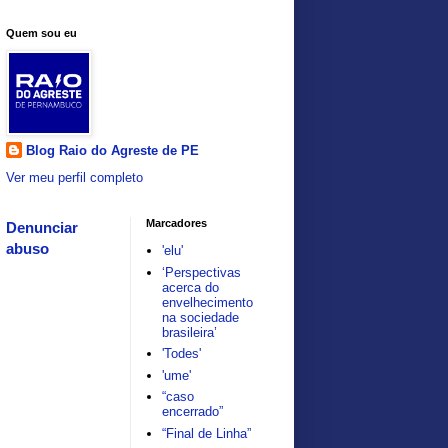
Quem sou eu
Blog Raio do Agreste de PE
Ver meu perfil completo
Marcadores
Denunciar
abuso
'elu'
‘Perspectivas
acerca do
envelhecimento
na sociedade
brasileira’
'Todes'
'ume'
“caso
encerrado”
“Final de Linha”