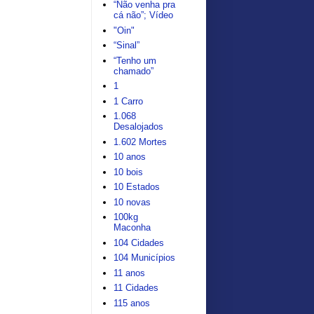
“Não venha pra
cá não”; Vídeo
"Oin"
“Sinal”
“Tenho um
chamado”
1
1 Carro
1.068
Desalojados
1.602 Mortes
10 anos
10 bois
10 Estados
10 novas
100kg
Maconha
104 Cidades
104 Municípios
11 anos
11 Cidades
115 anos