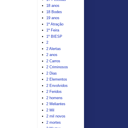
18 anos
18 Bodes
19 anos
1ª Atração
1ª Feira
1º BIESP
2
2 Alertas
2 anos
2 Carros
2 Criminosos
2 Dias
2 Elementos
2 Envolvidos
2 Feridos
2 homens
2 Meliantes
2 Mil
2 mil novos
2 mortes