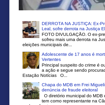
DERROTA NA JUSTIÇA: Ex-Pref
Leal, sofre derrota na Justiça El
FOTO DIVULGAÇÃO. O ex-prefei
sofreu mais uma derrota na Just
eleições municipais de...
Adolescente de 17 anos é mort
Vertentes
Principal suspeito do crime é o
a ação e segue sendo procurado
Estação Notícias O...
Chapa do MDB em Frei Migueli
denúncia de fraude eleitoral
O diretório municipal do MDB 
tem como representante na Câ