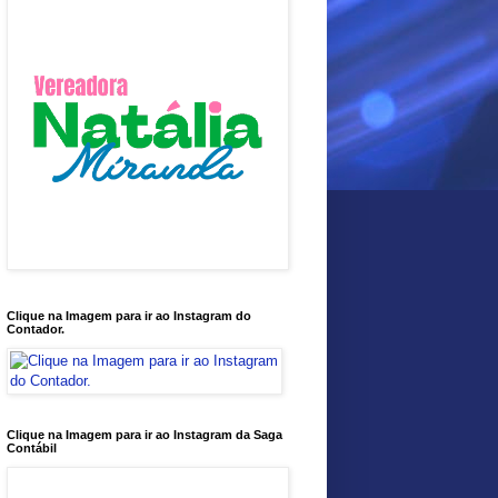
Clique na Imagem para ir ao Instagram do
Contador.
Clique na Imagem para ir ao Instagram da Saga
Contábil