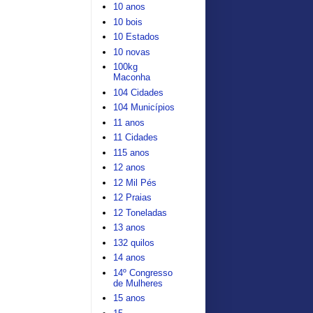
10 anos
10 bois
10 Estados
10 novas
100kg
Maconha
104 Cidades
104 Municípios
11 anos
11 Cidades
115 anos
12 anos
12 Mil Pés
12 Praias
12 Toneladas
13 anos
132 quilos
14 anos
14º Congresso
de Mulheres
15 anos