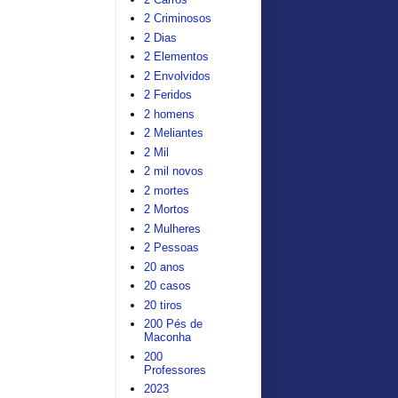
2 Criminosos
2 Dias
2 Elementos
2 Envolvidos
2 Feridos
2 homens
2 Meliantes
2 Mil
2 mil novos
2 mortes
2 Mortos
2 Mulheres
2 Pessoas
20 anos
20 casos
20 tiros
200 Pés de
Maconha
200
Professores
2023