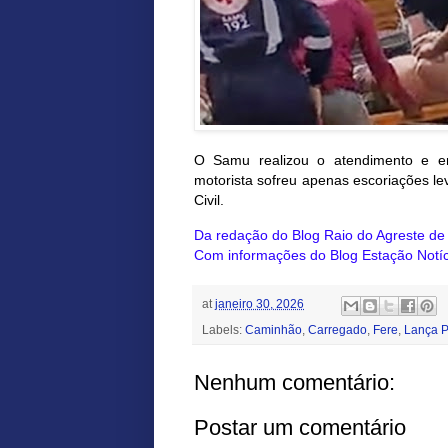
O Samu realizou o atendimento e e
motorista sofreu apenas escoriações lev
Civil.
Da redação do Blog Raio do Agreste d
Com informações do Blog Estação Notíc
at
janeiro 30, 2026
Labels:
Caminhão
,
Carregado
,
Fere
,
Lança 
Nenhum comentário:
Postar um comentário