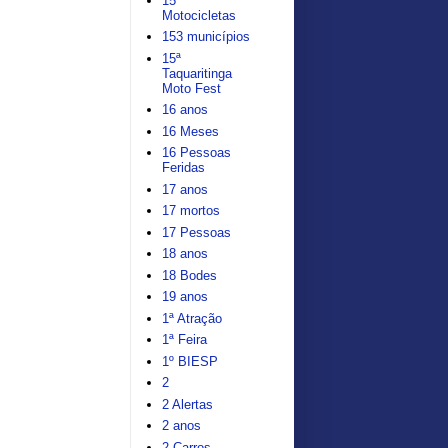
15
Motocicletas
153 municípios
15ª
Taquaritinga
Moto Fest
16 anos
16 Meses
16 Pessoas
Feridas
17 anos
17 mortos
17 Pessoas
18 anos
18 Bodes
19 anos
1ª Atração
1ª Feira
1º BIESP
2
2 Alertas
2 anos
2 Carros