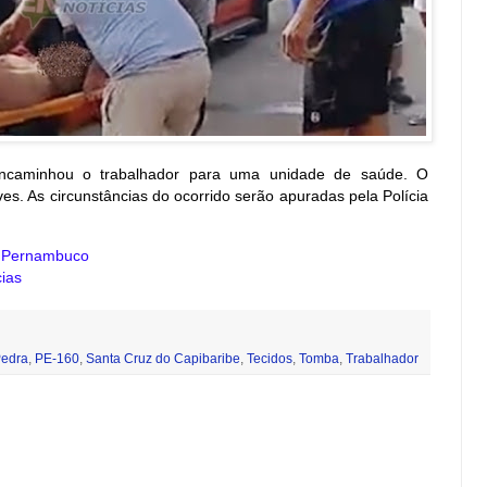
ncaminhou o trabalhador para uma unidade de saúde. O
es. As circunstâncias do ocorrido serão apuradas pela Polícia
e Pernambuco
ias
Pedra
,
PE-160
,
Santa Cruz do Capibaribe
,
Tecidos
,
Tomba
,
Trabalhador