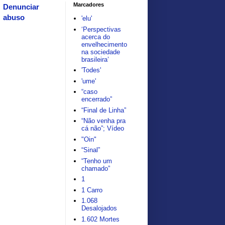
Marcadores
Denunciar
abuso
'elu'
‘Perspectivas
acerca do
envelhecimento
na sociedade
brasileira’
'Todes'
'ume'
“caso
encerrado”
“Final de Linha”
“Não venha pra
cá não”; Vídeo
"Oin"
“Sinal”
“Tenho um
chamado”
1
1 Carro
1.068
Desalojados
1.602 Mortes