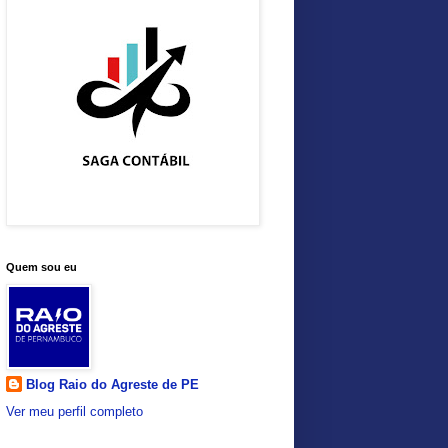
Quem sou eu
Blog Raio do Agreste de PE
Ver meu perfil completo