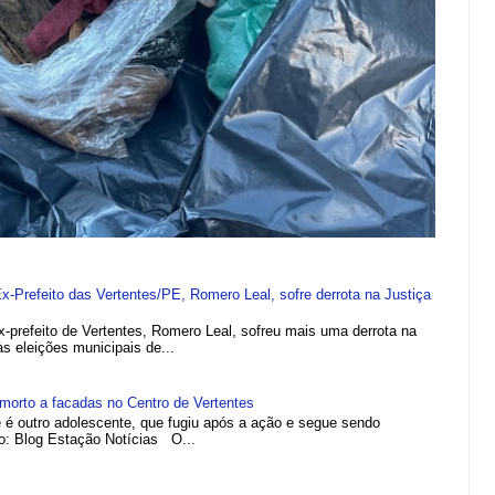
refeito das Vertentes/PE, Romero Leal, sofre derrota na Justiça
efeito de Vertentes, Romero Leal, sofreu mais uma derrota na
 às eleições municipais de...
morto a facadas no Centro de Vertentes
e é outro adolescente, que fugiu após a ação e segue sendo
to: Blog Estação Notícias O...