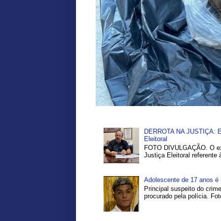
DERROTA NA JUSTIÇA: Ex-P
Eleitoral
FOTO DIVULGAÇÃO. O ex-pr
Justiça Eleitoral referente
Adolescente de 17 anos é 
Principal suspeito do crim
procurado pela polícia. Fo