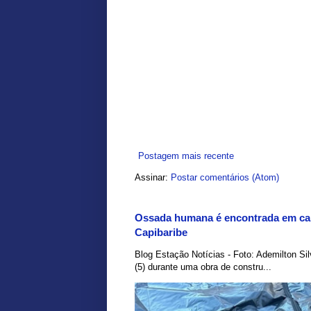
Postagem mais recente
Assinar:
Postar comentários (Atom)
Ossada humana é encontrada em car
Capibaribe
Blog Estação Notícias - Foto: Ademilton Si
(5) durante uma obra de constru...