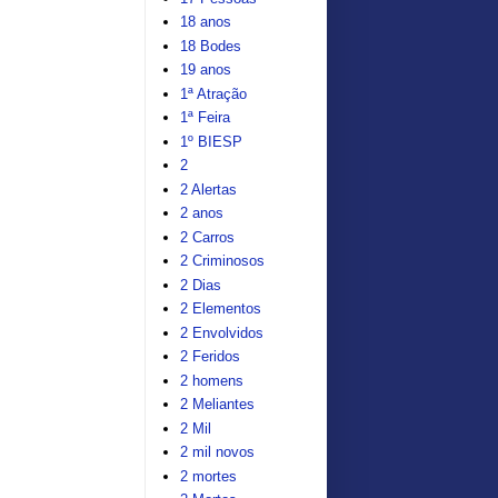
18 anos
18 Bodes
19 anos
1ª Atração
1ª Feira
1º BIESP
2
2 Alertas
2 anos
2 Carros
2 Criminosos
2 Dias
2 Elementos
2 Envolvidos
2 Feridos
2 homens
2 Meliantes
2 Mil
2 mil novos
2 mortes