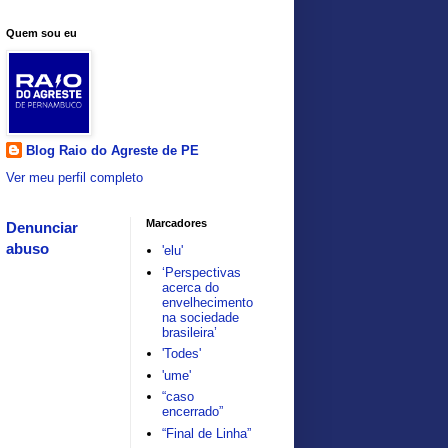
Quem sou eu
Blog Raio do Agreste de PE
Ver meu perfil completo
Marcadores
Denunciar
abuso
'elu'
‘Perspectivas
acerca do
envelhecimento
na sociedade
brasileira’
'Todes'
'ume'
“caso
encerrado”
“Final de Linha”