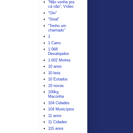
“Não venha pra
cá não”; Vídeo
"Oin"
“Sinal”
“Tenho um
chamado”
1
1 Carro
1.068
Desalojados
1.602 Mortes
10 anos
10 bois
10 Estados
10 novas
100kg
Maconha
104 Cidades
104 Municípios
11 anos
11 Cidades
115 anos