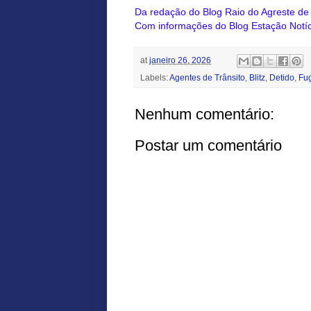
Da redação do Blog Raio do Agreste d
Com informações do Blog Estação Notíc
at
janeiro 26, 2026
Labels:
Agentes de Trânsito
,
Blitz
,
Detido
,
Fug
Nenhum comentário:
Postar um comentário