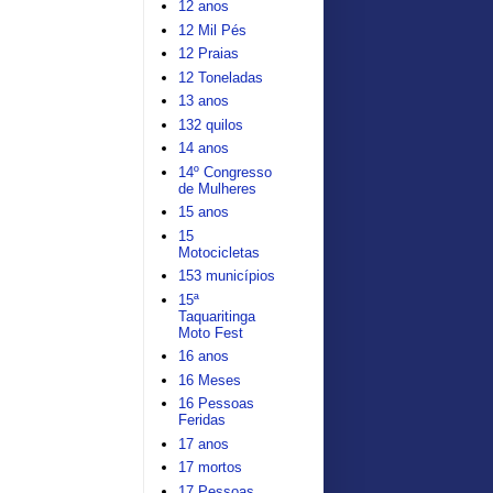
12 anos
12 Mil Pés
12 Praias
12 Toneladas
13 anos
132 quilos
14 anos
14º Congresso
de Mulheres
15 anos
15
Motocicletas
153 municípios
15ª
Taquaritinga
Moto Fest
16 anos
16 Meses
16 Pessoas
Feridas
17 anos
17 mortos
17 Pessoas