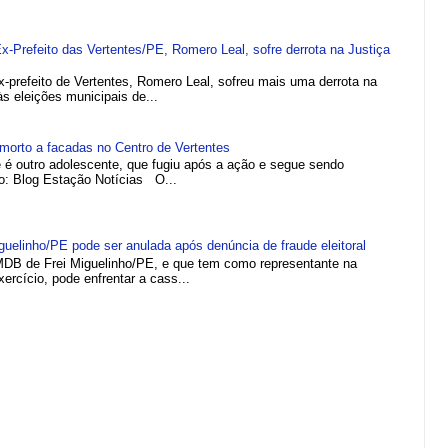
refeito das Vertentes/PE, Romero Leal, sofre derrota na Justiça
efeito de Vertentes, Romero Leal, sofreu mais uma derrota na
 às eleições municipais de...
morto a facadas no Centro de Vertentes
e é outro adolescente, que fugiu após a ação e segue sendo
to: Blog Estação Notícias O...
elinho/PE pode ser anulada após denúncia de fraude eleitoral
MDB de Frei Miguelinho/PE, e que tem como representante na
rcício, pode enfrentar a cass...