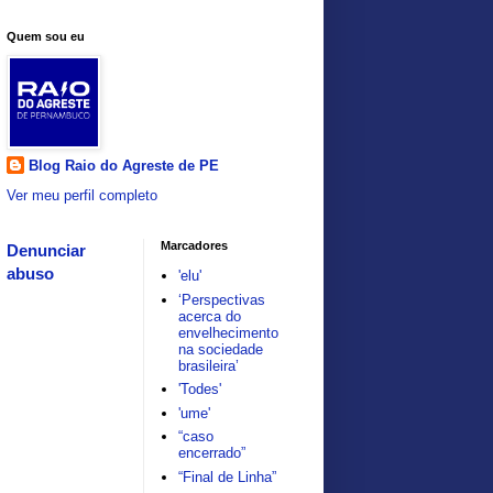
Quem sou eu
Blog Raio do Agreste de PE
Ver meu perfil completo
Marcadores
Denunciar
abuso
'elu'
‘Perspectivas
acerca do
envelhecimento
na sociedade
brasileira’
'Todes'
'ume'
“caso
encerrado”
“Final de Linha”