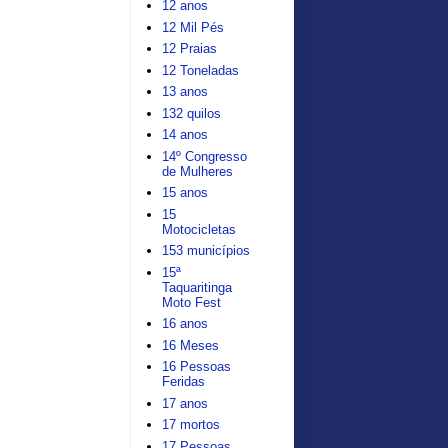
12 anos
12 Mil Pés
12 Praias
12 Toneladas
13 anos
132 quilos
14 anos
14º Congresso
de Mulheres
15 anos
15
Motocicletas
153 municípios
15ª
Taquaritinga
Moto Fest
16 anos
16 Meses
16 Pessoas
Feridas
17 anos
17 mortos
17 Pessoas