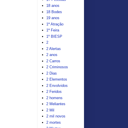
18 anos
18 Bodes
19 anos
1ª Atração
1ª Feira
1º BIESP
2
2 Alertas
2 anos
2 Carros
2 Criminosos
2 Dias
2 Elementos
2 Envolvidos
2 Feridos
2 homens
2 Meliantes
2 Mil
2 mil novos
2 mortes