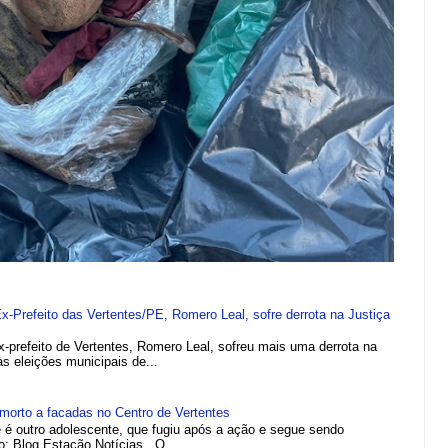
refeito das Vertentes/PE, Romero Leal, sofre derrota na Justiça
efeito de Vertentes, Romero Leal, sofreu mais uma derrota na
 às eleições municipais de...
morto a facadas no Centro de Vertentes
e é outro adolescente, que fugiu após a ação e segue sendo
to: Blog Estação Notícias O...