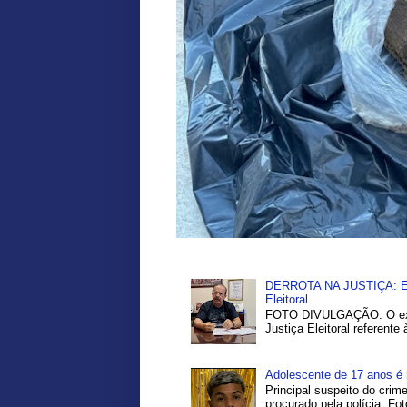
DERROTA NA JUSTIÇA: Ex-P
Eleitoral
FOTO DIVULGAÇÃO. O ex-pr
Justiça Eleitoral referente
Adolescente de 17 anos é 
Principal suspeito do crim
procurado pela polícia. Fo