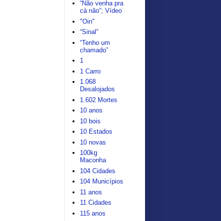
“Não venha pra
cá não”; Vídeo
"Oin"
“Sinal”
“Tenho um
chamado”
1
1 Carro
1.068
Desalojados
1.602 Mortes
10 anos
10 bois
10 Estados
10 novas
100kg
Maconha
104 Cidades
104 Municípios
11 anos
11 Cidades
115 anos