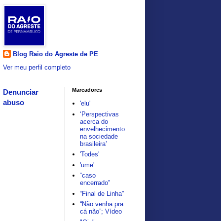
Blog Raio do Agreste de PE
Ver meu perfil completo
Marcadores
Denunciar
abuso
'elu'
‘Perspectivas
acerca do
envelhecimento
na sociedade
brasileira’
'Todes'
'ume'
“caso
encerrado”
“Final de Linha”
“Não venha pra
cá não”; Vídeo