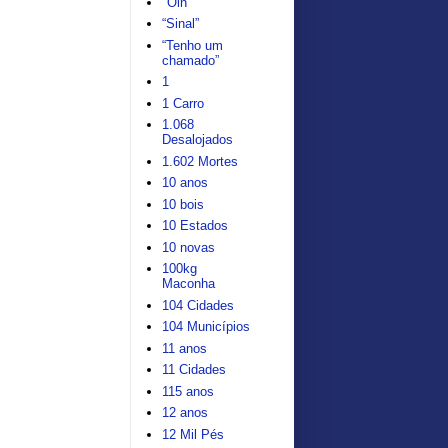
"Oin"
“Sinal”
“Tenho um
chamado”
1
1 Carro
1.068
Desalojados
1.602 Mortes
10 anos
10 bois
10 Estados
10 novas
100kg
Maconha
104 Cidades
104 Municípios
11 anos
11 Cidades
115 anos
12 anos
12 Mil Pés