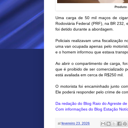
Produto 
Uma carga de 50 mil maços de cigarro
Rodoviária Federal (PRF), na BR 232, 
foi detido durante a abordagem.
Policiais realizavam uma fiscalização
uma van ocupada apenas pelo motorista
e o homem informou que estava transpo
Ao abrir o compartimento de carga, fo
que é proibido de ser comercializado pe
está avaliada em cerca de R$250 mil.
O motorista foi encaminhado junto com
Ele poderá responder pelo crime de con
Da redação do Blog Raio do Agreste d
Com informações do Blog Estação Notíc
at
fevereiro 23, 2026