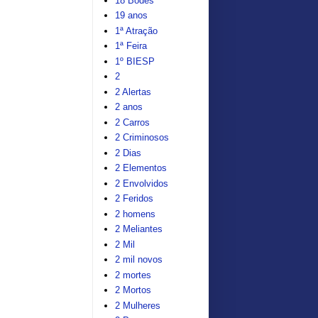
18 Bodes
19 anos
1ª Atração
1ª Feira
1º BIESP
2
2 Alertas
2 anos
2 Carros
2 Criminosos
2 Dias
2 Elementos
2 Envolvidos
2 Feridos
2 homens
2 Meliantes
2 Mil
2 mil novos
2 mortes
2 Mortos
2 Mulheres