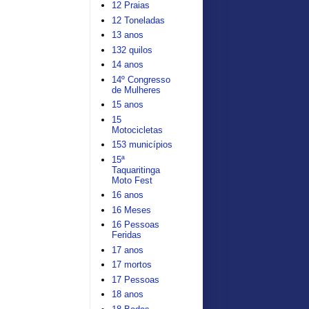
12 Praias
12 Toneladas
13 anos
132 quilos
14 anos
14º Congresso
de Mulheres
15 anos
15
Motocicletas
153 municípios
15ª
Taquaritinga
Moto Fest
16 anos
16 Meses
16 Pessoas
Feridas
17 anos
17 mortos
17 Pessoas
18 anos