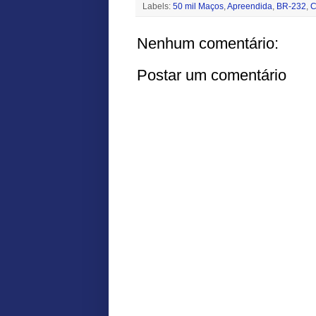
Labels:
50 mil Maços
,
Apreendida
,
BR-232
,
C
Nenhum comentário:
Postar um comentário