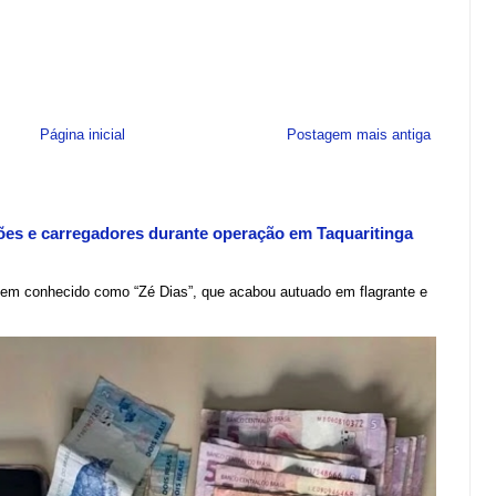
Página inicial
Postagem mais antiga
ões e carregadores durante operação em Taquaritinga
em conhecido como “Zé Dias”, que acabou autuado em flagrante e