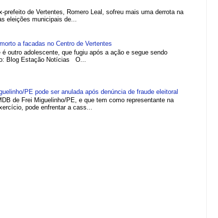
efeito de Vertentes, Romero Leal, sofreu mais uma derrota na
 às eleições municipais de...
morto a facadas no Centro de Vertentes
e é outro adolescente, que fugiu após a ação e segue sendo
to: Blog Estação Notícias O...
elinho/PE pode ser anulada após denúncia de fraude eleitoral
MDB de Frei Miguelinho/PE, e que tem como representante na
rcício, pode enfrentar a cass...