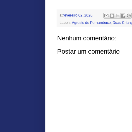
at
fevereiro 02, 2026
Labels:
Agreste de Pernambuco
,
Duas Crian
Nenhum comentário:
Postar um comentário