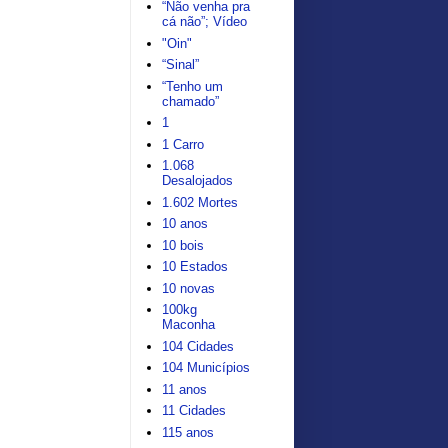
“Não venha pra
cá não”; Vídeo
"Oin"
“Sinal”
“Tenho um
chamado”
1
1 Carro
1.068
Desalojados
1.602 Mortes
10 anos
10 bois
10 Estados
10 novas
100kg
Maconha
104 Cidades
104 Municípios
11 anos
11 Cidades
115 anos