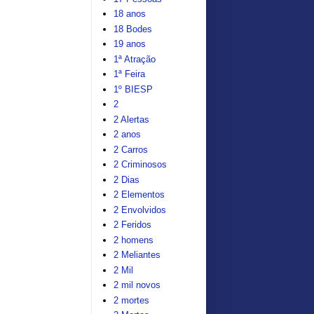
18 anos
18 Bodes
19 anos
1ª Atração
1ª Feira
1º BIESP
2
2 Alertas
2 anos
2 Carros
2 Criminosos
2 Dias
2 Elementos
2 Envolvidos
2 Feridos
2 homens
2 Meliantes
2 Mil
2 mil novos
2 mortes