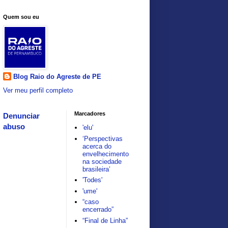
Quem sou eu
Blog Raio do Agreste de PE
Ver meu perfil completo
Marcadores
Denunciar
abuso
'elu'
‘Perspectivas
acerca do
envelhecimento
na sociedade
brasileira’
'Todes'
'ume'
“caso
encerrado”
“Final de Linha”