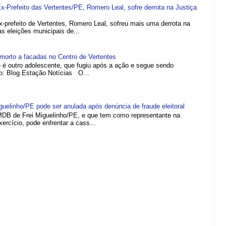
refeito das Vertentes/PE, Romero Leal, sofre derrota na Justiça
efeito de Vertentes, Romero Leal, sofreu mais uma derrota na
 às eleições municipais de...
morto a facadas no Centro de Vertentes
e é outro adolescente, que fugiu após a ação e segue sendo
to: Blog Estação Notícias O...
elinho/PE pode ser anulada após denúncia de fraude eleitoral
MDB de Frei Miguelinho/PE, e que tem como representante na
rcício, pode enfrentar a cass...