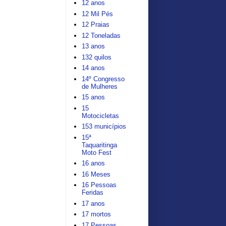
12 anos
12 Mil Pés
12 Praias
12 Toneladas
13 anos
132 quilos
14 anos
14º Congresso
de Mulheres
15 anos
15
Motocicletas
153 municípios
15ª
Taquaritinga
Moto Fest
16 anos
16 Meses
16 Pessoas
Feridas
17 anos
17 mortos
17 Pessoas