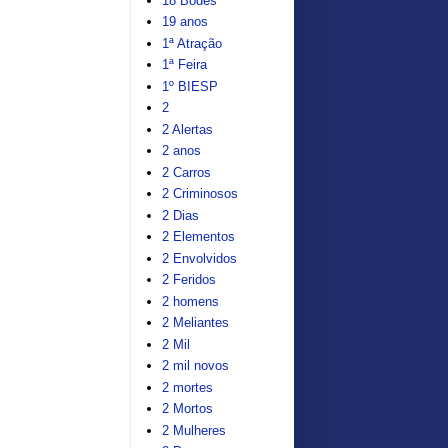
18 Bodes
19 anos
1ª Atração
1ª Feira
1º BIESP
2
2 Alertas
2 anos
2 Carros
2 Criminosos
2 Dias
2 Elementos
2 Envolvidos
2 Feridos
2 homens
2 Meliantes
2 Mil
2 mil novos
2 mortes
2 Mortos
2 Mulheres