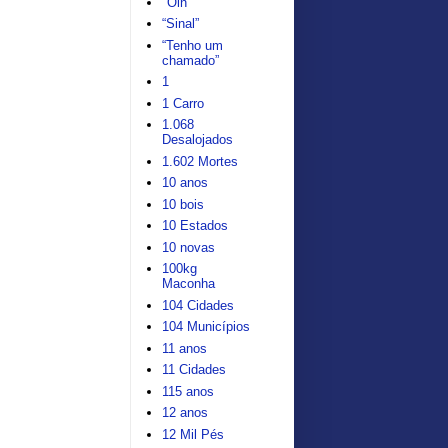
"Oin"
“Sinal”
“Tenho um
chamado”
1
1 Carro
1.068
Desalojados
1.602 Mortes
10 anos
10 bois
10 Estados
10 novas
100kg
Maconha
104 Cidades
104 Municípios
11 anos
11 Cidades
115 anos
12 anos
12 Mil Pés