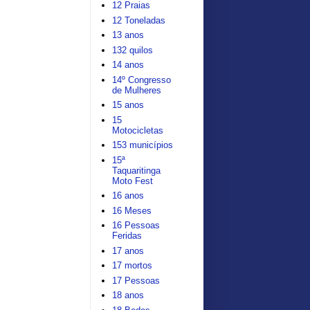
12 Praias
12 Toneladas
13 anos
132 quilos
14 anos
14º Congresso
de Mulheres
15 anos
15
Motocicletas
153 municípios
15ª
Taquaritinga
Moto Fest
16 anos
16 Meses
16 Pessoas
Feridas
17 anos
17 mortos
17 Pessoas
18 anos