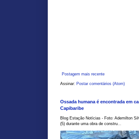
Postagem mais recente
Assinar:
Postar comentários (Atom)
Ossada humana é encontrada em car
Capibaribe
Blog Estação Notícias - Foto: Ademilton Si
(5) durante uma obra de constru...