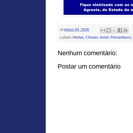
at
março 04, 2026
Labels:
Alertas
,
Chuvas
,
Inmet
,
Pernambuco
,
Nenhum comentário:
Postar um comentário