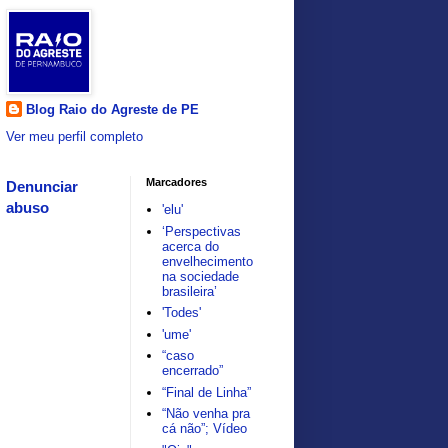
Blog Raio do Agreste de PE
Ver meu perfil completo
Marcadores
Denunciar
abuso
'elu'
‘Perspectivas
acerca do
envelhecimento
na sociedade
brasileira’
'Todes'
'ume'
“caso
encerrado”
“Final de Linha”
“Não venha pra
cá não”; Vídeo