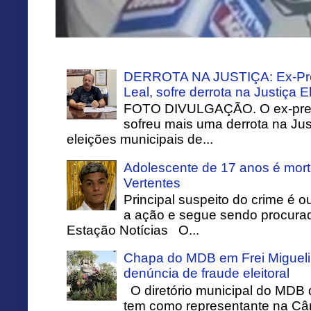
DERROTA NA JUSTIÇA: Ex-Pref
Leal, sofre derrota na Justiça El
FOTO DIVULGAÇÃO. O ex-prefei
sofreu mais uma derrota na Just
eleições municipais de...
Adolescente de 17 anos é mort
Vertentes
Principal suspeito do crime é o
a ação e segue sendo procurado
Estação Notícias O...
Chapa do MDB em Frei Migueli
denúncia de fraude eleitoral
O diretório municipal do MDB 
tem como representante na Câ