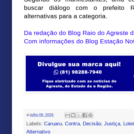
buscar diálogo com o prefeito Ro
alternativas para a categoria.
Da redação do Blog Raio do Agreste
Com informações do
Blog Estação Not
at
julho 06, 2026
Labels:
Caruaru
,
Contra
,
Decisão
,
Justiça
,
Lote
Alternativo