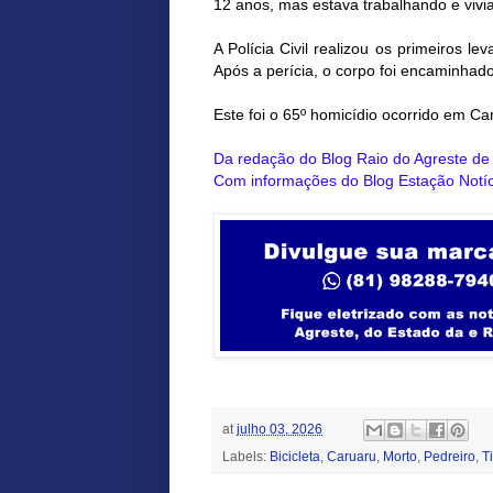
12 anos, mas estava trabalhando e vivia
A Polícia Civil realizou os primeiros l
Após a perícia, o corpo foi encaminhado
Este foi o 65º homicídio ocorrido em Ca
Da redação do Blog Raio do Agreste d
Com informações do
Blog Estação Notí
at
julho 03, 2026
Labels:
Bicicleta
,
Caruaru
,
Morto
,
Pedreiro
,
T