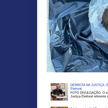
DERROTA NA JUSTIÇA: Ex-P
Eleitoral
FOTO DIVULGAÇÃO. O ex-pr
Justiça Eleitoral referente