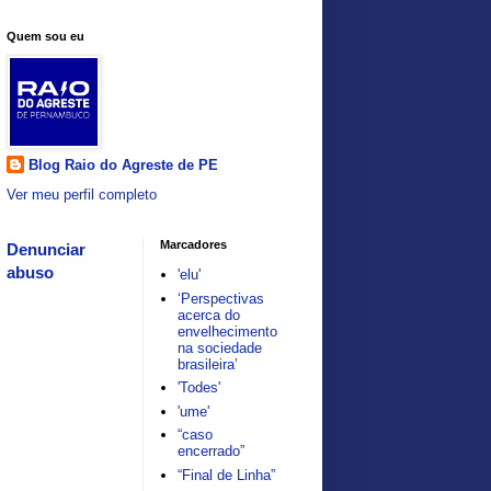
Quem sou eu
Blog Raio do Agreste de PE
Ver meu perfil completo
Marcadores
Denunciar
abuso
'elu'
‘Perspectivas
acerca do
envelhecimento
na sociedade
brasileira’
'Todes'
'ume'
“caso
encerrado”
“Final de Linha”