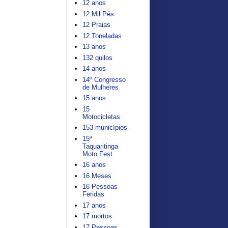
12 anos
12 Mil Pés
12 Praias
12 Toneladas
13 anos
132 quilos
14 anos
14º Congresso
de Mulheres
15 anos
15
Motocicletas
153 municípios
15ª
Taquaritinga
Moto Fest
16 anos
16 Meses
16 Pessoas
Feridas
17 anos
17 mortos
17 Pessoas