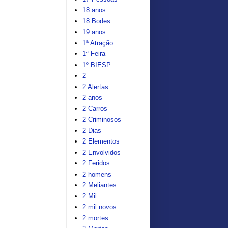
18 anos
18 Bodes
19 anos
1ª Atração
1ª Feira
1º BIESP
2
2 Alertas
2 anos
2 Carros
2 Criminosos
2 Dias
2 Elementos
2 Envolvidos
2 Feridos
2 homens
2 Meliantes
2 Mil
2 mil novos
2 mortes