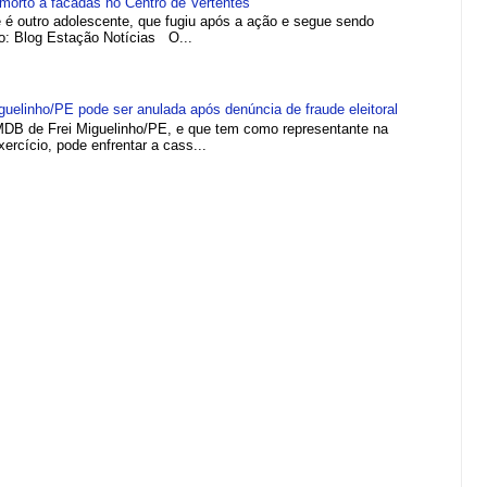
morto a facadas no Centro de Vertentes
e é outro adolescente, que fugiu após a ação e segue sendo
to: Blog Estação Notícias O...
elinho/PE pode ser anulada após denúncia de fraude eleitoral
MDB de Frei Miguelinho/PE, e que tem como representante na
rcício, pode enfrentar a cass...