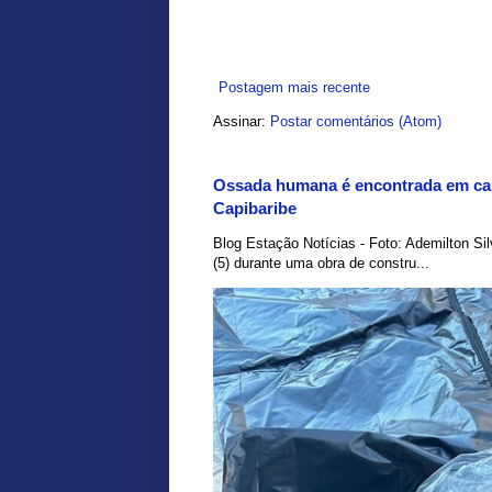
Postagem mais recente
Assinar:
Postar comentários (Atom)
Ossada humana é encontrada em car
Capibaribe
Blog Estação Notícias - Foto: Ademilton Si
(5) durante uma obra de constru...