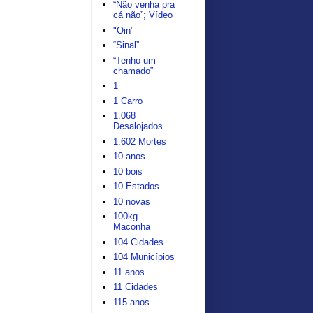
“Não venha pra
cá não”; Vídeo
"Oin"
“Sinal”
“Tenho um
chamado”
1
1 Carro
1.068
Desalojados
1.602 Mortes
10 anos
10 bois
10 Estados
10 novas
100kg
Maconha
104 Cidades
104 Municípios
11 anos
11 Cidades
115 anos