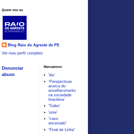
Quem sou eu
Blog Raio do Agreste de PE
Ver meu perfil completo
Marcadores
Denunciar
abuso
'elu'
‘Perspectivas
acerca do
envelhecimento
na sociedade
brasileira’
'Todes'
'ume'
“caso
encerrado”
“Final de Linha”