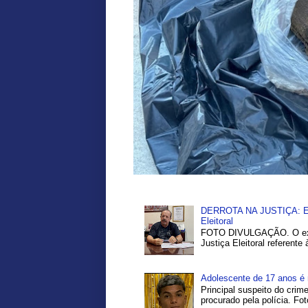
DERROTA NA JUSTIÇA: Ex-P
Eleitoral
FOTO DIVULGAÇÃO. O ex-pr
Justiça Eleitoral referente
Adolescente de 17 anos é 
Principal suspeito do crim
procurado pela polícia. Fo