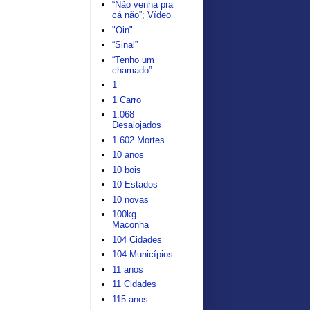
“Não venha pra
cá não”; Vídeo
"Oin"
“Sinal”
“Tenho um
chamado”
1
1 Carro
1.068
Desalojados
1.602 Mortes
10 anos
10 bois
10 Estados
10 novas
100kg
Maconha
104 Cidades
104 Municípios
11 anos
11 Cidades
115 anos