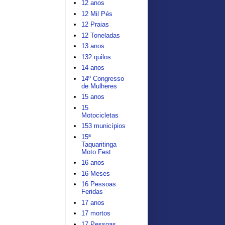
12 anos
12 Mil Pés
12 Praias
12 Toneladas
13 anos
132 quilos
14 anos
14º Congresso
de Mulheres
15 anos
15
Motocicletas
153 municípios
15ª
Taquaritinga
Moto Fest
16 anos
16 Meses
16 Pessoas
Feridas
17 anos
17 mortos
17 Pessoas