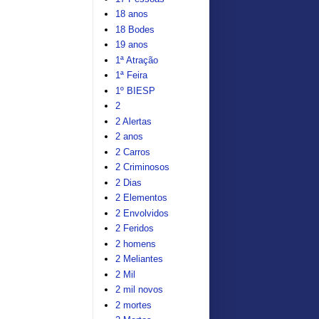
18 anos
18 Bodes
19 anos
1ª Atração
1ª Feira
1º BIESP
2
2 Alertas
2 anos
2 Carros
2 Criminosos
2 Dias
2 Elementos
2 Envolvidos
2 Feridos
2 homens
2 Meliantes
2 Mil
2 mil novos
2 mortes