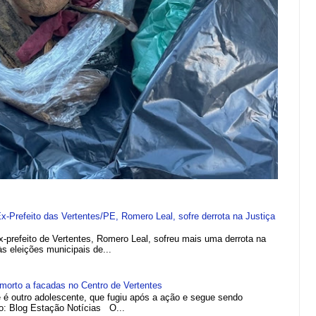
refeito das Vertentes/PE, Romero Leal, sofre derrota na Justiça
efeito de Vertentes, Romero Leal, sofreu mais uma derrota na
 às eleições municipais de...
morto a facadas no Centro de Vertentes
e é outro adolescente, que fugiu após a ação e segue sendo
to: Blog Estação Notícias O...