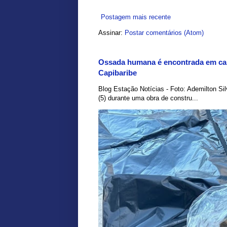
Postagem mais recente
Assinar:
Postar comentários (Atom)
Ossada humana é encontrada em car
Capibaribe
Blog Estação Notícias - Foto: Ademilton Si
(5) durante uma obra de constru...