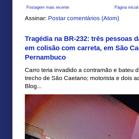
Postagem mais recente
Página inicial
Assinar:
Postar comentários (Atom)
Tragédia na BR-232: três pessoas 
em colisão com carreta, em São Ca
Pernambuco
Carro teria invadido a contramão e bateu 
trecho de São Caetano; motorista e dois a
Blog...